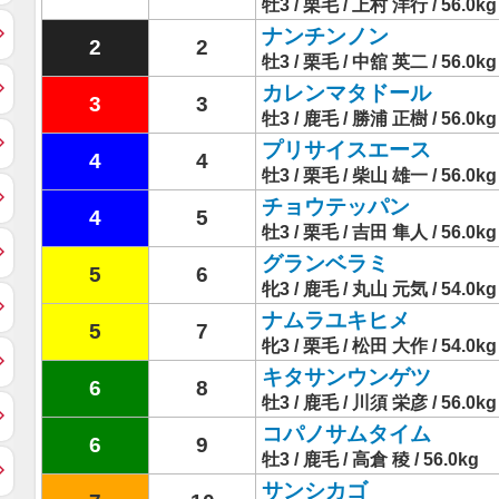
牡3 / 栗毛 / 上村 洋行 / 56.0kg
ナンチンノン
2
2
牡3 / 栗毛 / 中舘 英二 / 56.0kg
カレンマタドール
3
3
牡3 / 鹿毛 / 勝浦 正樹 / 56.0kg
プリサイスエース
4
4
牡3 / 栗毛 / 柴山 雄一 / 56.0kg
チョウテッパン
4
5
牡3 / 栗毛 / 吉田 隼人 / 56.0kg
グランベラミ
5
6
牝3 / 鹿毛 / 丸山 元気 / 54.0kg
ナムラユキヒメ
5
7
牝3 / 栗毛 / 松田 大作 / 54.0kg
キタサンウンゲツ
6
8
牡3 / 鹿毛 / 川須 栄彦 / 56.0kg
コパノサムタイム
6
9
牡3 / 鹿毛 / 高倉 稜 / 56.0kg
サンシカゴ