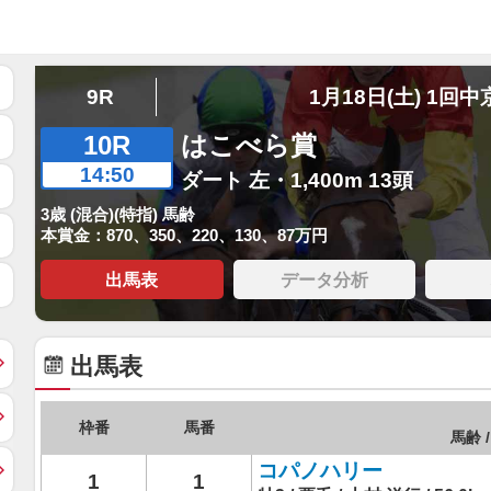
9R
1月18日(土) 1回中
10R
はこべら賞
14:50
ダート 左・1,400m 13頭
3歳 (混合)(特指) 馬齢
本賞金：870、350、220、130、87万円
出馬表
データ分析
出馬表
枠番
馬番
馬齢 /
コパノハリー
1
1