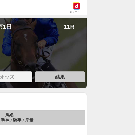
dメニュー
京1日
11R
オッズ
結果
馬名
 毛色 / 騎手 / 斤量