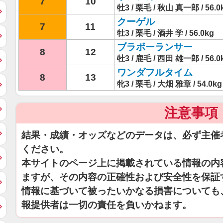
7
10
牡3 / 栗毛 / 秋山 真一郎 / 56.0
クーゲル
7
11
牡3 / 栗毛 / 酒井 学 / 56.0kg
ブラボーランサー
8
12
牡3 / 鹿毛 / 西田 雄一郎 / 56.0
ワンダフルタイム
8
13
牝3 / 栗毛 / 大畑 雅章 / 54.0kg
注意事項
結果・成績・オッズなどのデータは、必ず主催
ください。
本サイトのページ上に掲載されている情報の内
ますが、その内容の正確性および安全性を保証
情報に基づいて被ったいかなる損害についても
報提供者は一切の責任を負いかねます。