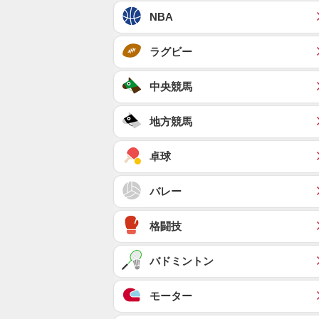
NBA
ラグビー
中央競馬
地方競馬
卓球
バレー
格闘技
バドミントン
モーター