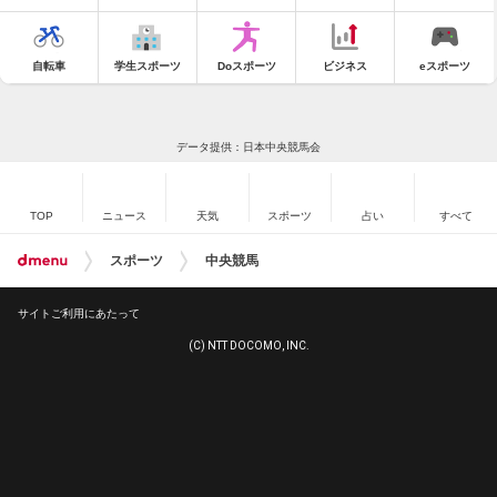
自転車
学生スポーツ
Doスポーツ
ビジネス
eスポーツ
データ提供：日本中央競馬会
TOP
ニュース
天気
スポーツ
占い
すべて
スポーツ
中央競馬
サイトご利用にあたって
(C) NTT DOCOMO, INC.