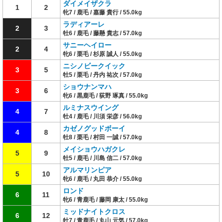
ダイメイザクラ
1
2
牝7 / 鹿毛 / 嘉藤 貴行 / 55.0kg
ラディアーレ
2
3
牡6 / 鹿毛 / 藤懸 貴志 / 57.0kg
サニーヘイロー
2
4
牝6 / 栗毛 / 杉原 誠人 / 55.0kg
ニシノビークイック
3
5
牡5 / 栗毛 / 丹内 祐次 / 57.0kg
ショウナンマハ
3
6
牝6 / 黒鹿毛 / 荻野 琢真 / 55.0kg
ルミナスウイング
4
7
牡4 / 鹿毛 / 川須 栄彦 / 56.0kg
カゼノグッドボーイ
4
8
牡8 / 栗毛 / 村田 一誠 / 57.0kg
メイショウハガクレ
5
9
牡5 / 鹿毛 / 川島 信二 / 57.0kg
アルマリンピア
5
10
牝6 / 鹿毛 / 丸田 恭介 / 55.0kg
ロンド
6
11
牝6 / 青鹿毛 / 藤岡 康太 / 55.0kg
ミッドナイトクロス
6
12
牡7 / 青鹿毛 / 丸山 元気 / 57.0kg