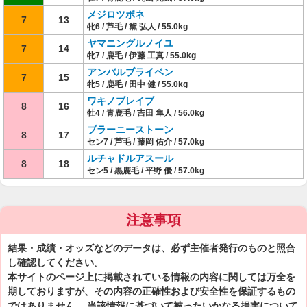
メジロツボネ
7
13
牝6 / 芦毛 / 黛 弘人 / 55.0kg
ヤマニングルノイユ
7
14
牝7 / 鹿毛 / 伊藤 工真 / 55.0kg
アンバルブライベン
7
15
牝5 / 鹿毛 / 田中 健 / 55.0kg
ワキノブレイブ
8
16
牡4 / 青鹿毛 / 吉田 隼人 / 56.0kg
ブラーニーストーン
8
17
セン7 / 芦毛 / 藤岡 佑介 / 57.0kg
ルチャドルアスール
8
18
セン5 / 黒鹿毛 / 平野 優 / 57.0kg
注意事項
結果・成績・オッズなどのデータは、必ず主催者発行のものと照合
し確認してください。
本サイトのページ上に掲載されている情報の内容に関しては万全を
期しておりますが、その内容の正確性および安全性を保証するもの
ではありません。 当該情報に基づいて被ったいかなる損害について