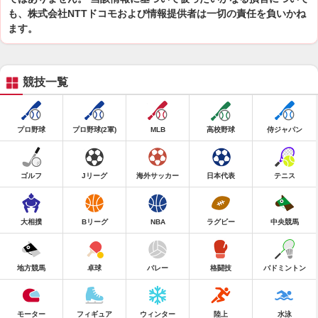
も、株式会社NTTドコモおよび情報提供者は一切の責任を負いかね
ます。
競技一覧
プロ野球
プロ野球(2軍)
MLB
高校野球
侍ジャパン
ゴルフ
Jリーグ
海外サッカー
日本代表
テニス
大相撲
Bリーグ
NBA
ラグビー
中央競馬
地方競馬
卓球
バレー
格闘技
バドミントン
モーター
フィギュア
ウィンター
陸上
水泳