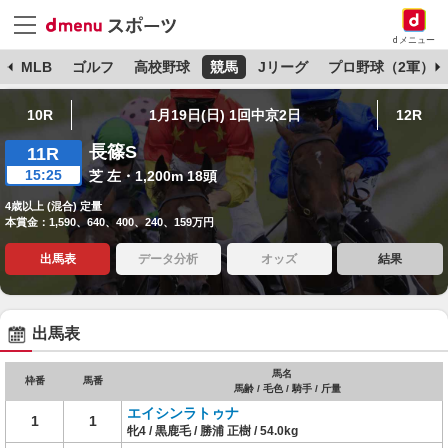
dメニュー
球
MLB
ゴルフ
高校野球
競馬
Jリーグ
プロ野球（2軍）
10R
1月19日(日) 1回中京2日
12R
長篠S
11R
15:25
芝 左・1,200m 18頭
4歳以上 (混合) 定量
本賞金：1,590、640、400、240、159万円
出馬表
データ分析
オッズ
結果
出馬表
馬名
枠番
馬番
馬齢 / 毛色 / 騎手 / 斤量
エイシンラトゥナ
1
1
牝4 / 黒鹿毛 / 勝浦 正樹 / 54.0kg