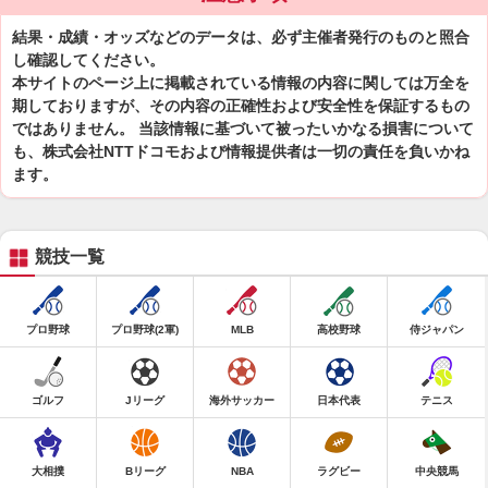
結果・成績・オッズなどのデータは、必ず主催者発行のものと照合
し確認してください。
本サイトのページ上に掲載されている情報の内容に関しては万全を
期しておりますが、その内容の正確性および安全性を保証するもの
ではありません。 当該情報に基づいて被ったいかなる損害について
も、株式会社NTTドコモおよび情報提供者は一切の責任を負いかね
ます。
競技一覧
プロ野球
プロ野球(2軍)
MLB
高校野球
侍ジャパン
ゴルフ
Jリーグ
海外サッカー
日本代表
テニス
大相撲
Bリーグ
NBA
ラグビー
中央競馬