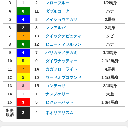
3
1
2
マローブルー
1/2馬身
4
6
11
ダブルコーク
ハナ
5
4
8
メイショウアガサ
2馬身
6
2
3
ママアルパ
2馬身
7
7
13
クイックデピュティ
クビ
8
6
12
ビューティフルラン
ハナ
9
4
7
パリカラノテガミ
1/2馬身
10
5
9
ダイワナッティー
2 1/2馬身
11
7
14
カガフローライト
4馬身
12
5
10
ワードオブコマンド
1 1/2馬身
13
8
15
コンテッサ
3/4馬身
14
1
1
ナスノケリー
大差
15
3
5
ピクシーハット
1 3/4馬身
出走
2
4
ネオリアリズム
取消