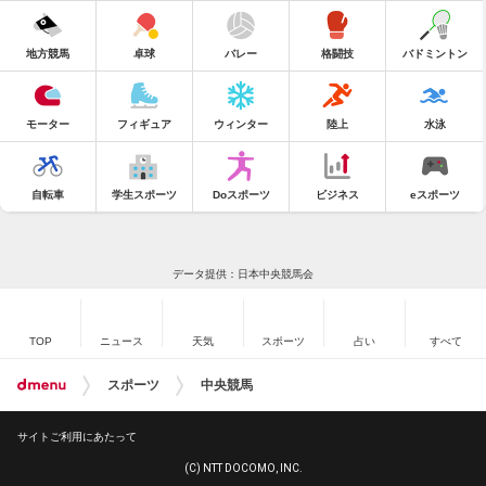
地方競馬
卓球
バレー
格闘技
バドミントン
モーター
フィギュア
ウィンター
陸上
水泳
自転車
学生スポーツ
Doスポーツ
ビジネス
eスポーツ
データ提供：日本中央競馬会
TOP
ニュース
天気
スポーツ
占い
すべて
スポーツ
中央競馬
サイトご利用にあたって
(C) NTT DOCOMO, INC.