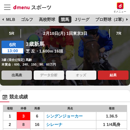
dメニュー
球
MLB
ゴルフ
高校野球
競馬
Jリーグ
プロ野球（2軍）
5R
2月10日(月) 1回東京3日
7R
3歳新馬
6R
13:00
芝 左・1,600m 16頭
3歳 (混合)[指定] 馬齢
本賞金：600、240、150、90、60万円
出馬表
データ分析
オッズ
結果
競走成績
着順
枠番
馬番
馬名
着差
1
3
6
シングンジョーカー
1.36.5
2
8
16
シレーナ
1 1/4馬身