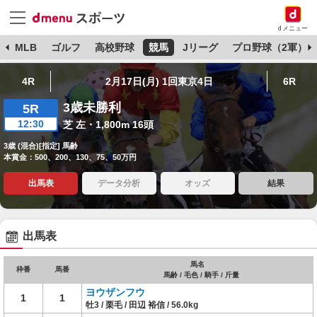
dメニュー
球
MLB
ゴルフ
高校野球
競馬
Jリーグ
プロ野球（2軍）
4R
2月17日(月) 1回東京4日
6R
3歳未勝利
5R
12:30
芝 左・1,800m 16頭
3歳 (混合)[指定] 馬齢
本賞金：500、200、130、75、50万円
出馬表
データ分析
オッズ
結果
出馬表
馬名
枠番
馬番
馬齢 / 毛色 / 騎手 / 斤量
ヨウザンフウ
1
1
牡3 / 栗毛 / 田辺 裕信 / 56.0kg