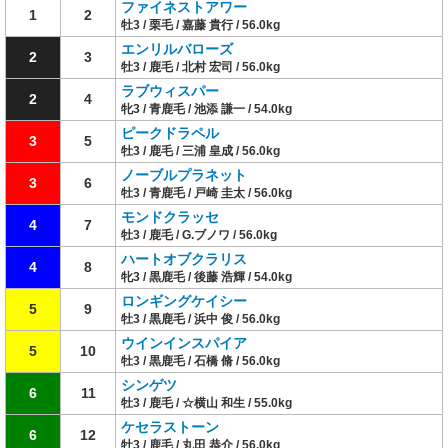
ファイネストアワー
1
2
牡3 / 栗毛 / 嘉藤 貴行 / 56.0kg
エンリルバローズ
2
3
牡3 / 鹿毛 / 北村 宏司 / 56.0kg
ラブウィスパー
2
4
牝3 / 青鹿毛 / 池添 謙一 / 54.0kg
ピークドラペル
3
5
牡3 / 鹿毛 / 三浦 皇成 / 56.0kg
ノーブルプラネット
3
6
牡3 / 青鹿毛 / 戸崎 圭太 / 56.0kg
モンドクラッセ
4
7
牡3 / 鹿毛 / G.ブノワ / 56.0kg
ハートオブクラリス
4
8
牝3 / 黒鹿毛 / 後藤 浩輝 / 54.0kg
ロンギングケイシー
5
9
牡3 / 黒鹿毛 / 浜中 俊 / 56.0kg
ウインインスパイア
5
10
牡3 / 黒鹿毛 / 石橋 脩 / 56.0kg
シンゲツ
6
11
牡3 / 鹿毛 / ☆横山 和生 / 55.0kg
ケセラストーン
6
12
牡3 / 鹿毛 / 丸田 恭介 / 56.0kg