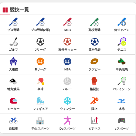
競技一覧
プロ野球
プロ野球(2軍)
MLB
高校野球
侍ジャパン
ゴルフ
Jリーグ
海外サッカー
日本代表
テニス
大相撲
Bリーグ
NBA
ラグビー
中央競馬
地方競馬
卓球
バレー
格闘技
バドミントン
モーター
フィギュア
ウィンター
陸上
水泳
自転車
学生スポーツ
Doスポーツ
ビジネス
eスポーツ