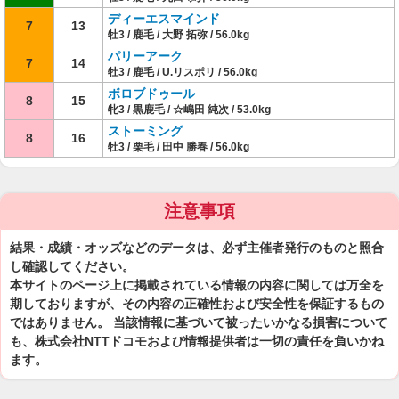
ディーエスマインド
7
13
牡3 / 鹿毛 / 大野 拓弥 / 56.0kg
パリーアーク
7
14
牡3 / 鹿毛 / U.リスポリ / 56.0kg
ボロブドゥール
8
15
牝3 / 黒鹿毛 / ☆嶋田 純次 / 53.0kg
ストーミング
8
16
牡3 / 栗毛 / 田中 勝春 / 56.0kg
注意事項
結果・成績・オッズなどのデータは、必ず主催者発行のものと照合
し確認してください。
本サイトのページ上に掲載されている情報の内容に関しては万全を
期しておりますが、その内容の正確性および安全性を保証するもの
ではありません。 当該情報に基づいて被ったいかなる損害について
も、株式会社NTTドコモおよび情報提供者は一切の責任を負いかね
ます。