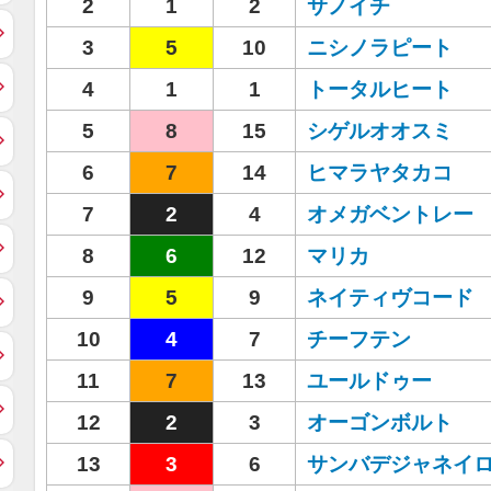
2
1
2
サノイチ
3
5
10
ニシノラピート
4
1
1
トータルヒート
5
8
15
シゲルオオスミ
6
7
14
ヒマラヤタカコ
7
2
4
オメガベントレー
8
6
12
マリカ
9
5
9
ネイティヴコード
10
4
7
チーフテン
11
7
13
ユールドゥー
12
2
3
オーゴンボルト
13
3
6
サンバデジャネイ