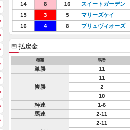
14
8
16
スイートガーデン
15
3
5
マリーズケイ
16
4
8
プリュヴィオーズ
払戻金
種類
馬番
単勝
11
11
複勝
2
10
枠連
1-6
馬連
2-11
2-11