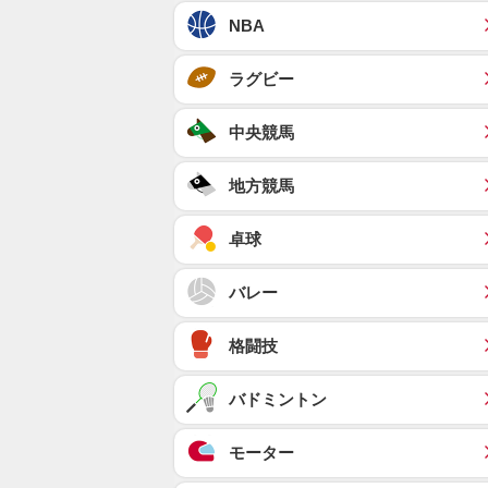
NBA
ラグビー
中央競馬
地方競馬
卓球
バレー
格闘技
バドミントン
モーター