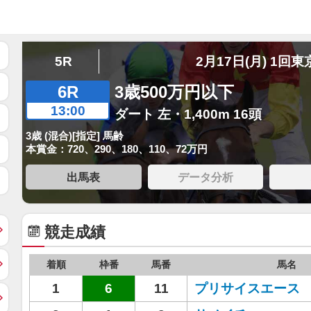
5R
2月17日(月) 1回東
6R
3歳500万円以下
13:00
ダート 左・1,400m 16頭
3歳 (混合)[指定] 馬齢
本賞金：720、290、180、110、72万円
出馬表
データ分析
競走成績
着順
枠番
馬番
馬名
1
6
11
プリサイスエース