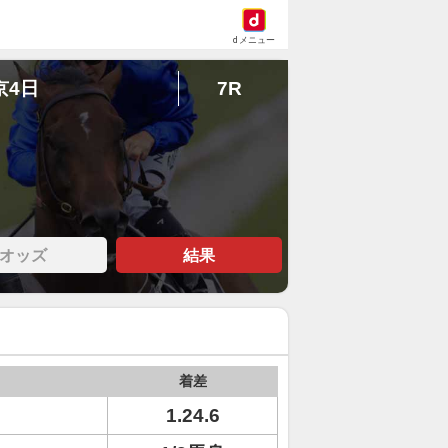
dメニュー
京4日
7R
オッズ
結果
着差
1.24.6