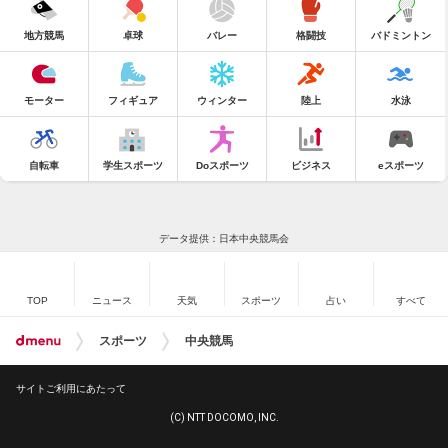
地方競馬
卓球
バレー
格闘技
バドミントン
モーター
フィギュア
ウィンター
陸上
水泳
自転車
学生スポーツ
Doスポーツ
ビジネス
eスポーツ
データ提供：日本中央競馬会
TOP
ニュース
天気
スポーツ
占い
すべて
スポーツ
中央競馬
サイトご利用にあたって
(C) NTT DOCOMO, INC.