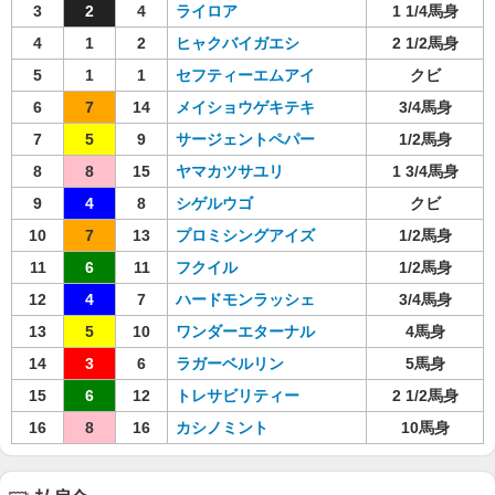
3
2
4
ライロア
1 1/4馬身
4
1
2
ヒャクバイガエシ
2 1/2馬身
5
1
1
セフティーエムアイ
クビ
6
7
14
メイショウゲキテキ
3/4馬身
7
5
9
サージェントペパー
1/2馬身
8
8
15
ヤマカツサユリ
1 3/4馬身
9
4
8
シゲルウゴ
クビ
10
7
13
プロミシングアイズ
1/2馬身
11
6
11
フクイル
1/2馬身
12
4
7
ハードモンラッシェ
3/4馬身
13
5
10
ワンダーエターナル
4馬身
14
3
6
ラガーベルリン
5馬身
15
6
12
トレサビリティー
2 1/2馬身
16
8
16
カシノミント
10馬身