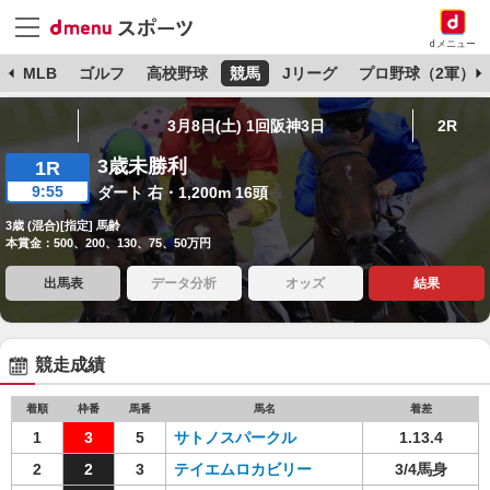
dメニュー
球
MLB
ゴルフ
高校野球
競馬
Jリーグ
プロ野球（2軍）
3月8日(土) 1回阪神3日
2R
3歳未勝利
1R
9:55
ダート 右・1,200m 16頭
3歳 (混合)[指定] 馬齢
本賞金：500、200、130、75、50万円
出馬表
データ分析
オッズ
結果
競走成績
着順
枠番
馬番
馬名
着差
1
3
5
サトノスパークル
1.13.4
2
2
3
テイエムロカビリー
3/4馬身