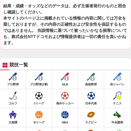
結果・成績・オッズなどのデータは、必ず主催者発行のものと照合
し確認してください。
本サイトのページ上に掲載されている情報の内容に関しては万全を
期しておりますが、その内容の正確性および安全性を保証するもの
ではありません。 当該情報に基づいて被ったいかなる損害について
も、株式会社NTTドコモおよび情報提供者は一切の責任を負いかね
ます。
競技一覧
プロ野球
プロ野球(2軍)
MLB
高校野球
侍ジャパン
ゴルフ
Jリーグ
海外サッカー
日本代表
テニス
大相撲
Bリーグ
NBA
ラグビー
中央競馬