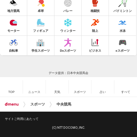
地方競馬
卓球
バレー
格闘技
バドミントン
モーター
フィギュア
ウィンター
陸上
水泳
自転車
学生スポーツ
Doスポーツ
ビジネス
eスポーツ
データ提供：日本中央競馬会
TOP
ニュース
天気
スポーツ
占い
すべて
スポーツ
中央競馬
サイトご利用にあたって
(C) NTT DOCOMO, INC.