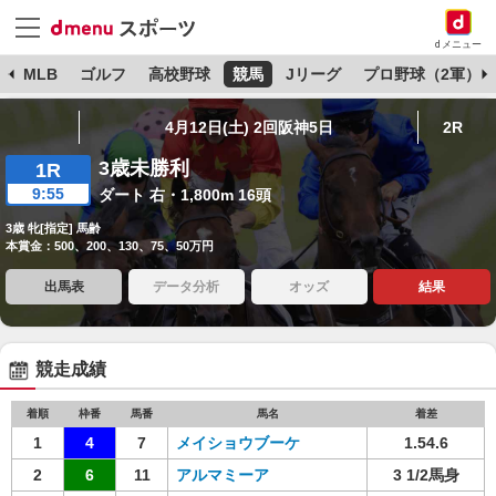
dメニュー
球
MLB
ゴルフ
高校野球
競馬
Jリーグ
プロ野球（2軍）
4月12日(土) 2回阪神5日
2R
3歳未勝利
1R
9:55
ダート 右・1,800m 16頭
3歳 牝[指定] 馬齢
本賞金：500、200、130、75、50万円
出馬表
データ分析
オッズ
結果
競走成績
着順
枠番
馬番
馬名
着差
1
4
7
メイショウブーケ
1.54.6
2
6
11
アルマミーア
3 1/2馬身