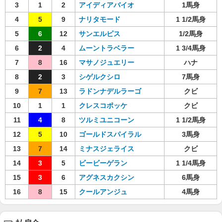
3
1
2
アイディアバイオ
1馬身
4
5
9
ナリタモード
1 1/2馬身
5
6
12
サンエルピス
1/2馬身
6
2
4
ムーントラベラー
1 3/4馬身
7
8
16
マサノジュエリー
ハナ
8
2
3
シゲルクシロ
7馬身
9
7
13
ラドンナデルラーゴ
クビ
10
1
1
クレスコポッケ
クビ
11
4
8
ツルミユニコーン
1 1/2馬身
12
5
10
ゴールドスパイラル
3馬身
13
7
14
ミナスジェライス
クビ
14
3
5
ビービーゲラン
1 1/4馬身
15
3
6
アグネスカクシン
6馬身
16
8
15
クールアンジュ
4馬身