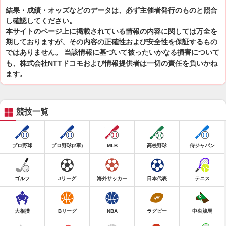
結果・成績・オッズなどのデータは、必ず主催者発行のものと照合
し確認してください。
本サイトのページ上に掲載されている情報の内容に関しては万全を
期しておりますが、その内容の正確性および安全性を保証するもの
ではありません。 当該情報に基づいて被ったいかなる損害について
も、株式会社NTTドコモおよび情報提供者は一切の責任を負いかね
ます。
競技一覧
プロ野球
プロ野球(2軍)
MLB
高校野球
侍ジャパン
ゴルフ
Jリーグ
海外サッカー
日本代表
テニス
大相撲
Bリーグ
NBA
ラグビー
中央競馬