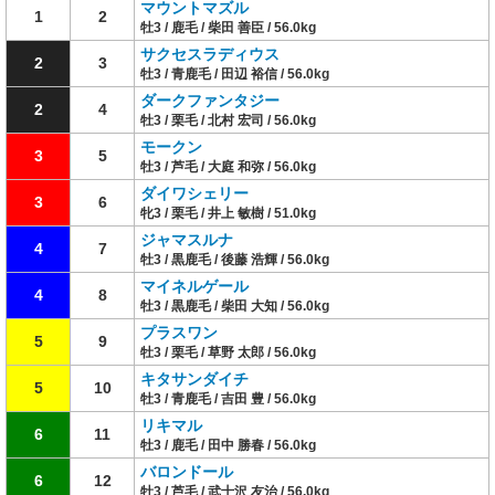
マウントマズル
1
2
牡3 / 鹿毛 / 柴田 善臣 / 56.0kg
サクセスラディウス
2
3
牡3 / 青鹿毛 / 田辺 裕信 / 56.0kg
ダークファンタジー
2
4
牡3 / 栗毛 / 北村 宏司 / 56.0kg
モークン
3
5
牡3 / 芦毛 / 大庭 和弥 / 56.0kg
ダイワシェリー
3
6
牝3 / 栗毛 / 井上 敏樹 / 51.0kg
ジャマスルナ
4
7
牡3 / 黒鹿毛 / 後藤 浩輝 / 56.0kg
マイネルゲール
4
8
牡3 / 黒鹿毛 / 柴田 大知 / 56.0kg
プラスワン
5
9
牡3 / 栗毛 / 草野 太郎 / 56.0kg
キタサンダイチ
5
10
牡3 / 青鹿毛 / 吉田 豊 / 56.0kg
リキマル
6
11
牡3 / 鹿毛 / 田中 勝春 / 56.0kg
バロンドール
6
12
牡3 / 芦毛 / 武士沢 友治 / 56.0kg