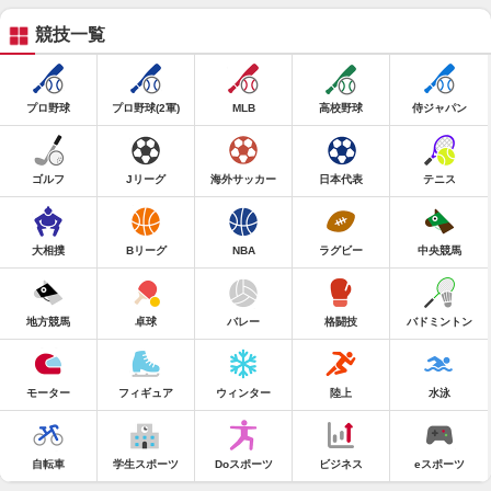
競技一覧
プロ野球
プロ野球(2軍)
MLB
高校野球
侍ジャパン
ゴルフ
Jリーグ
海外サッカー
日本代表
テニス
大相撲
Bリーグ
NBA
ラグビー
中央競馬
地方競馬
卓球
バレー
格闘技
バドミントン
モーター
フィギュア
ウィンター
陸上
水泳
自転車
学生スポーツ
Doスポーツ
ビジネス
eスポーツ