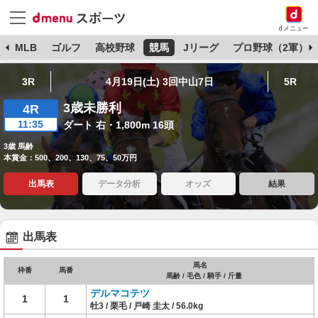
dメニュー
球
MLB
ゴルフ
高校野球
競馬
Jリーグ
プロ野球（2軍）
3R
4月19日(土) 3回中山7日
5R
3歳未勝利
4R
11:35
ダート 右・1,800m 16頭
3歳 馬齢
本賞金：500、200、130、75、50万円
出馬表
データ分析
オッズ
結果
出馬表
馬名
枠番
馬番
馬齢 / 毛色 / 騎手 / 斤量
デルマコテツ
1
1
牡3 / 栗毛 / 戸崎 圭太 / 56.0kg