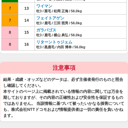
ワイマン
7
13
牡3 / 栗毛 / 松岡 正海 / 56.0kg
フェイトアゲン
7
14
牡3 / 鹿毛 / 江田 照男 / 56.0kg
ガラパゴス
8
15
牡3 / 鹿毛 / 横山 典弘 / 56.0kg
リターントゥジェム
8
16
牡3 / 黒鹿毛 / 内田 博幸 / 56.0kg
注意事項
結果・成績・オッズなどのデータは、必ず主催者発行のものと照合
し確認してください。
本サイトのページ上に掲載されている情報の内容に関しては万全を
期しておりますが、その内容の正確性および安全性を保証するもの
ではありません。 当該情報に基づいて被ったいかなる損害について
も、株式会社NTTドコモおよび情報提供者は一切の責任を負いかね
ます。