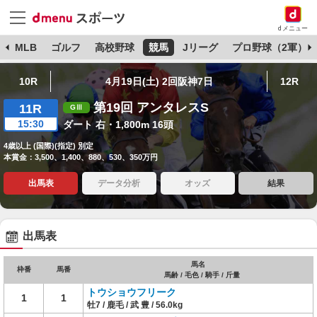
dメニュー
球
MLB
ゴルフ
高校野球
競馬
Jリーグ
プロ野球（2軍）
10R
4月19日(土) 2回阪神7日
12R
第19回 アンタレスS
11R
15:30
ダート 右・1,800m 16頭
4歳以上 (国際)(指定) 別定
本賞金：3,500、1,400、880、530、350万円
出馬表
データ分析
オッズ
結果
出馬表
馬名
枠番
馬番
馬齢 / 毛色 / 騎手 / 斤量
トウショウフリーク
1
1
牡7 / 鹿毛 / 武 豊 / 56.0kg