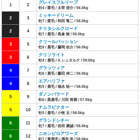
グレイスフルリープ
1
2
牡4 / 栗毛 / 太宰 啓介 / 56.0kg
ミッキードリーム
2
3
牡7 / 栗毛 / 和田 竜二 / 56.0kg
ナリタシルクロード
2
4
牡7 / 鹿毛 / 高倉 稜 / 56.0kg
クリールパッション
3
5
牡9 / 鹿毛 / 藤岡 佑介 / 56.0kg
クリソライト
3
6
牡4 / 鹿毛 / A.シュタルケ / 59.0kg
グラッツィア
4
7
牡6 / 鹿毛 / 藤田 伸二 / 56.0kg
エアハリファ
4
8
牡5 / 鹿毛 / 福永 祐一 / 56.0kg
ダノンバラード
5
9
牡6 / 黒鹿毛 / 川田 将雅 / 57.0kg
ナムラビクター
5
10
牡5 / 鹿毛 / 小牧 太 / 56.0kg
グランドシチー
6
11
牡7 / 鹿毛 / 岩田 康誠 / 56.0kg
ニホンピロアワーズ
6
12
牡7 / 青鹿毛 / 酒井 学 / 58.0kg