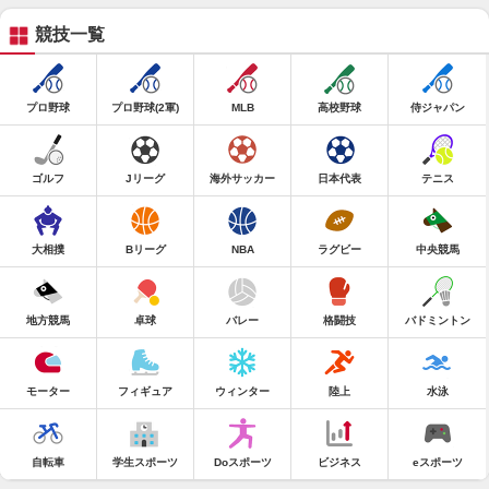
競技一覧
プロ野球
プロ野球(2軍)
MLB
高校野球
侍ジャパン
ゴルフ
Jリーグ
海外サッカー
日本代表
テニス
大相撲
Bリーグ
NBA
ラグビー
中央競馬
地方競馬
卓球
バレー
格闘技
バドミントン
モーター
フィギュア
ウィンター
陸上
水泳
自転車
学生スポーツ
Doスポーツ
ビジネス
eスポーツ