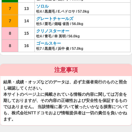
ソロル
7
13
牡4 / 黒鹿毛 / E.ペドロサ / 57.0kg
グレートチャールズ
7
14
牡5 / 栗毛 / 畑端 省吾 / 56.0kg
クリノスターオー
8
15
牡4 / 青毛 / 幸 英明 / 56.0kg
ゴールスキー
8
16
牡7 / 黒鹿毛 / 浜中 俊 / 57.0kg
注意事項
結果・成績・オッズなどのデータは、必ず主催者発行のものと照合
し確認してください。
本サイトのページ上に掲載されている情報の内容に関しては万全を
期しておりますが、その内容の正確性および安全性を保証するもの
ではありません。 当該情報に基づいて被ったいかなる損害について
も、株式会社NTTドコモおよび情報提供者は一切の責任を負いかね
ます。