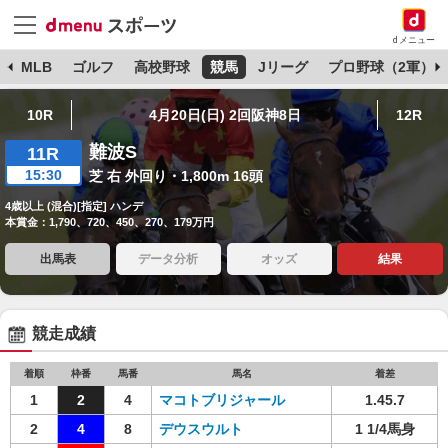
dメニュー
球
MLB
ゴルフ
高校野球
競馬
Jリーグ
プロ野球（2軍）
10R
4月20日(日) 2回阪神8日
12R
難波S
11R
15:30
芝 右 外回り・1,800m 16頭
4歳以上 (混合)[指定] ハンデ
本賞金：1,790、720、450、270、179万円
出馬表
データ分析
オッズ
結果
競走成績
着順
枠番
馬番
馬名
着差
1
2
4
マコトブリジャール
1.45.7
2
4
8
デウスウルト
1 1/4馬身