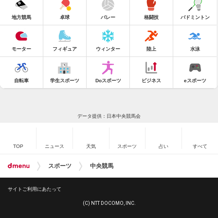
地方競馬
卓球
バレー
格闘技
バドミントン
モーター
フィギュア
ウィンター
陸上
水泳
自転車
学生スポーツ
Doスポーツ
ビジネス
eスポーツ
データ提供：日本中央競馬会
TOP
ニュース
天気
スポーツ
占い
すべて
スポーツ
中央競馬
サイトご利用にあたって
(C) NTT DOCOMO, INC.