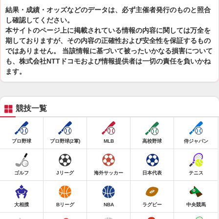
結果・成績・オッズなどのデータは、必ず主催者発行のものと照合
し確認してください。
本サイトのページ上に掲載されている情報の内容に関しては万全を
期しておりますが、その内容の正確性および安全性を保証するもの
ではありません。 当該情報に基づいて被ったいかなる損害について
も、株式会社NTTドコモおよび情報提供者は一切の責任を負いかね
ます。
競技一覧
プロ野球
プロ野球(2軍)
MLB
高校野球
侍ジャパン
ゴルフ
Jリーグ
海外サッカー
日本代表
テニス
大相撲
Bリーグ
NBA
ラグビー
中央競馬