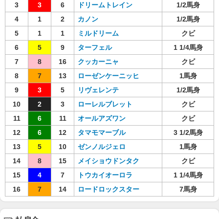
3
3
6
ドリームトレイン
1/2馬身
4
1
2
カノン
1/2馬身
5
1
1
ミルドリーム
クビ
6
5
9
ターフェル
1 1/4馬身
7
8
16
クッカーニャ
クビ
8
7
13
ローゼンケーニッヒ
1馬身
9
3
5
リヴェレンテ
1/2馬身
10
2
3
ローレルブレット
クビ
11
6
11
オールアズワン
クビ
12
6
12
タマモマーブル
3 1/2馬身
13
5
10
ゼンノルジェロ
1馬身
14
8
15
メイショウドンタク
クビ
15
4
7
トウカイオーロラ
1 1/4馬身
16
7
14
ロードロックスター
7馬身