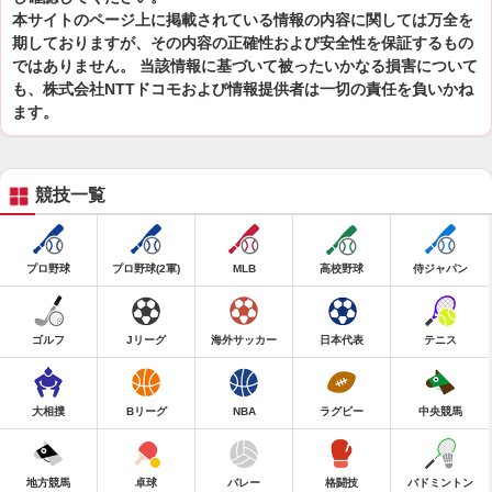
本サイトのページ上に掲載されている情報の内容に関しては万全を
期しておりますが、その内容の正確性および安全性を保証するもの
ではありません。 当該情報に基づいて被ったいかなる損害について
も、株式会社NTTドコモおよび情報提供者は一切の責任を負いかね
ます。
競技一覧
プロ野球
プロ野球(2軍)
MLB
高校野球
侍ジャパン
ゴルフ
Jリーグ
海外サッカー
日本代表
テニス
大相撲
Bリーグ
NBA
ラグビー
中央競馬
地方競馬
卓球
バレー
格闘技
バドミントン