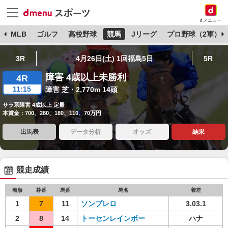
dメニュー
球
MLB
ゴルフ
高校野球
競馬
Jリーグ
プロ野球（2軍）
3R
4月26日(土) 1回福島5日
5R
障害 4歳以上未勝利
4R
11:15
障害 芝・2,770m 14頭
サラ系障害 4歳以上 定量
本賞金：700、280、180、110、70万円
出馬表
データ分析
オッズ
結果
競走成績
着順
枠番
馬番
馬名
着差
1
7
11
ソンブレロ
3.03.1
2
8
14
トーセンレインボー
ハナ