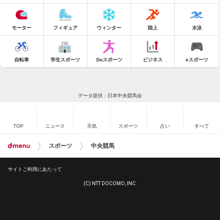
モーター
フィギュア
ウィンター
陸上
水泳
自転車
学生スポーツ
Doスポーツ
ビジネス
eスポーツ
データ提供：日本中央競馬会
TOP
ニュース
天気
スポーツ
占い
すべて
スポーツ
中央競馬
サイトご利用にあたって
(C) NTT DOCOMO, INC.