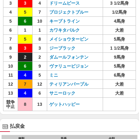
3
3
4
ドリームピース
3 1/2馬身
4
5
7
プロジェクトブルー
1/2馬身
5
6
10
キープトライン
4馬身
6
1
1
カワキタバルク
大差
7
5
8
メイショウタービン
5馬身
8
3
3
ジーブラック
1 1/2馬身
9
2
2
ダムールフォンテン
9馬身
10
6
9
ヴァリュービジョン
5馬身
11
4
5
ミニ
6馬身
12
7
12
ティリアンパープル
大差
13
4
6
サニーロック
大差
競争
8
13
ゲットハッピー
中止
払戻金
種類
馬番
金額