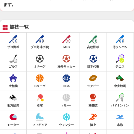
ます。
競技一覧
プロ野球
プロ野球(2軍)
MLB
高校野球
侍ジャパン
ゴルフ
Jリーグ
海外サッカー
日本代表
テニス
大相撲
Bリーグ
NBA
ラグビー
中央競馬
地方競馬
卓球
バレー
格闘技
バドミントン
モーター
フィギュア
ウィンター
陸上
水泳