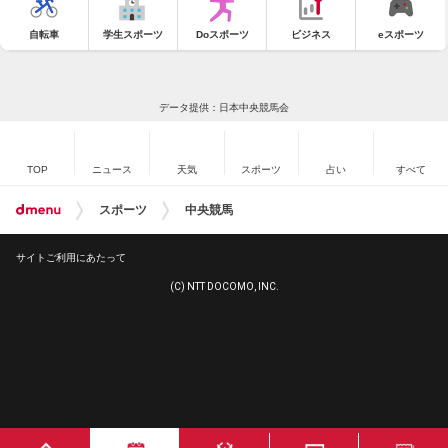
自転車
学生スポーツ
Doスポーツ
ビジネス
eスポーツ
データ提供：日本中央競馬会
TOP
ニュース
天気
スポーツ
占い
すべて
スポーツ
中央競馬
サイトご利用にあたって
(C) NTT DOCOMO, INC.