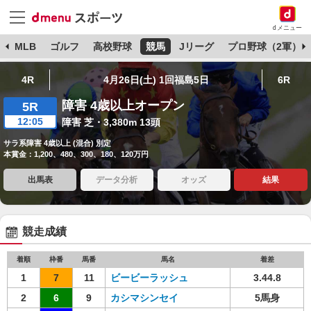
dメニュー
球
MLB
ゴルフ
高校野球
競馬
Jリーグ
プロ野球（2軍）
4R
4月26日(土) 1回福島5日
6R
障害 4歳以上オープン
5R
12:05
障害 芝・3,380m 13頭
サラ系障害 4歳以上 (混合) 別定
本賞金：1,200、480、300、180、120万円
出馬表
データ分析
オッズ
結果
競走成績
着順
枠番
馬番
馬名
着差
1
7
11
ビービーラッシュ
3.44.8
2
6
9
カシマシンセイ
5馬身