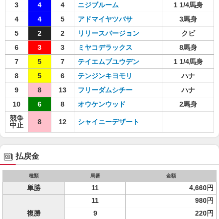
3
4
4
ニジブルーム
1 1/4馬身
4
4
5
アドマイヤツバサ
3馬身
5
2
2
リリースバージョン
クビ
6
3
3
ミヤコデラックス
8馬身
7
5
7
テイエムブユウデン
1 1/4馬身
8
5
6
テンジンキヨモリ
ハナ
9
8
13
フリーダムシチー
ハナ
10
6
8
オウケンウッド
2馬身
競争
8
12
シャイニーデザート
中止
払戻金
種類
馬番
金額
単勝
11
4,660円
11
980円
複勝
9
220円