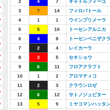
2
4
7
キャトルフィーユ
3
7
14
フィロパトール
4
1
1
ウインプリメーラ
5
5
10
トーセンアルニカ
6
4
8
トーセンベニザク
7
2
4
レイカーラ
8
3
5
セキショウ
9
6
11
フロアクラフト
10
1
2
アロマティコ
11
2
3
クラウンロゼ
12
6
12
サトノジュピター
13
5
9
ミヤコマンハッタ