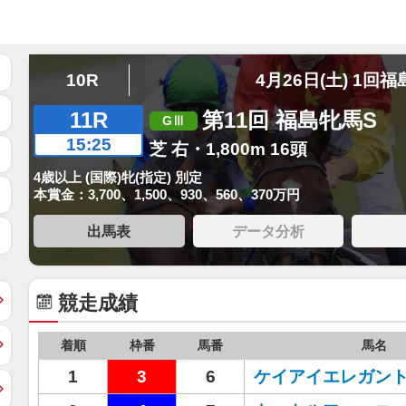
10R
4月26日(土) 1回福
11R
第11回 福島牝馬S
15:25
芝 右・1,800m 16頭
4歳以上 (国際)牝(指定) 別定
本賞金：3,700、1,500、930、560、370万円
出馬表
データ分析
競走成績
着順
枠番
馬番
馬名
1
3
6
ケイアイエレガン