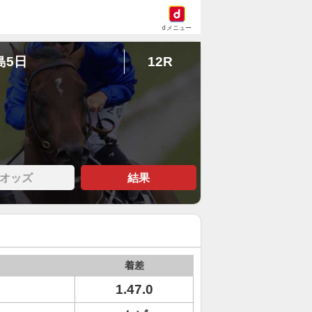
dメニュー
島5日
12R
オッズ
結果
着差
ト
1.47.0