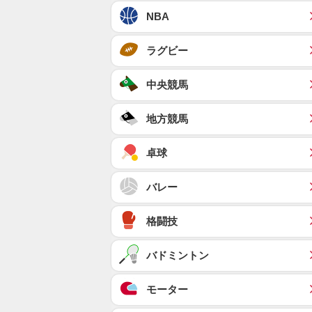
NBA
ラグビー
中央競馬
地方競馬
卓球
バレー
格闘技
バドミントン
モーター