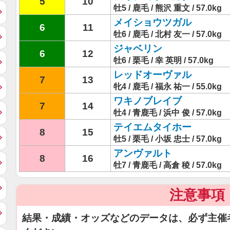
5
10
牡5 / 鹿毛 / 熊沢 重文 / 57.0kg
メイショウツガル
6
11
牡6 / 鹿毛 / 北村 友一 / 57.0kg
ジャベリン
6
12
牡6 / 栗毛 / 幸 英明 / 57.0kg
レッドオーヴァル
7
13
牝4 / 鹿毛 / 福永 祐一 / 55.0kg
ワキノブレイブ
7
14
牡4 / 青鹿毛 / 浜中 俊 / 57.0kg
テイエムタイホー
8
15
牡5 / 栗毛 / 小坂 忠士 / 57.0kg
アンヴァルト
8
16
牡7 / 青鹿毛 / 高倉 稜 / 57.0kg
注意事項
結果・成績・オッズなどのデータは、必ず主催