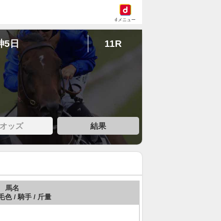
dメニュー
神5日
11R
オッズ
結果
馬名
毛色 / 騎手 / 斤量