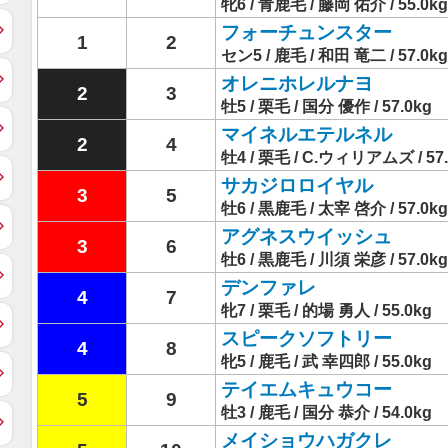
牝6 / 青鹿毛 / 藤岡 佑介 / 55.0kg
フォーチュンスター
1
2
セン5 / 鹿毛 / 和田 竜二 / 57.0kg
オレニホレルナヨ
2
3
牡5 / 栗毛 / 国分 優作 / 57.0kg
マイネルエテルネル
2
4
牡4 / 栗毛 / C.ウィリアムズ / 57.
サカジロロイヤル
3
5
牡6 / 黒鹿毛 / 太宰 啓介 / 57.0kg
アグネスウイッシュ
3
6
牡6 / 黒鹿毛 / 川須 栄彦 / 57.0kg
デンファレ
4
7
牝7 / 栗毛 / 的場 勇人 / 55.0kg
スピークソフトリー
4
8
牝5 / 鹿毛 / 武 幸四郎 / 55.0kg
テイエムキュウコー
5
9
牡3 / 鹿毛 / 国分 恭介 / 54.0kg
メイショウハガクレ