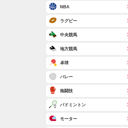
NBA
ラグビー
中央競馬
地方競馬
卓球
バレー
格闘技
バドミントン
モーター