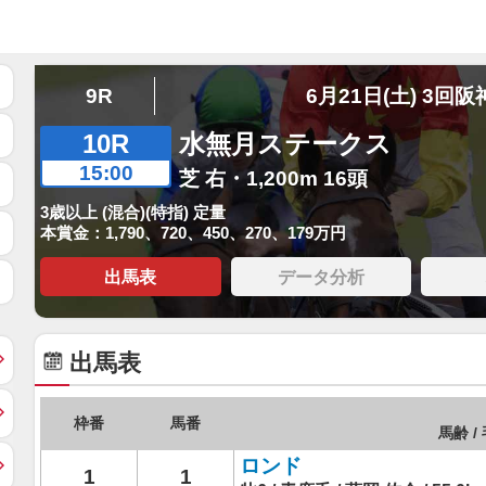
9R
6月21日(土) 3回阪
10R
水無月ステークス
15:00
芝 右・1,200m 16頭
3歳以上 (混合)(特指) 定量
本賞金：1,790、720、450、270、179万円
出馬表
データ分析
出馬表
枠番
馬番
馬齢 / 
ロンド
1
1