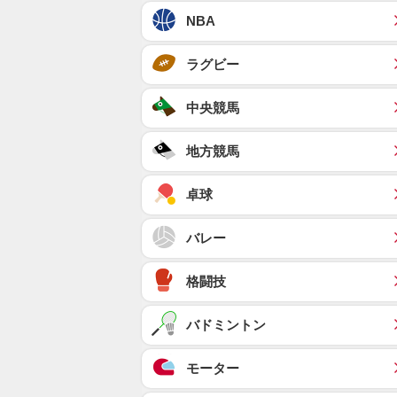
NBA
ラグビー
中央競馬
地方競馬
卓球
バレー
格闘技
バドミントン
モーター