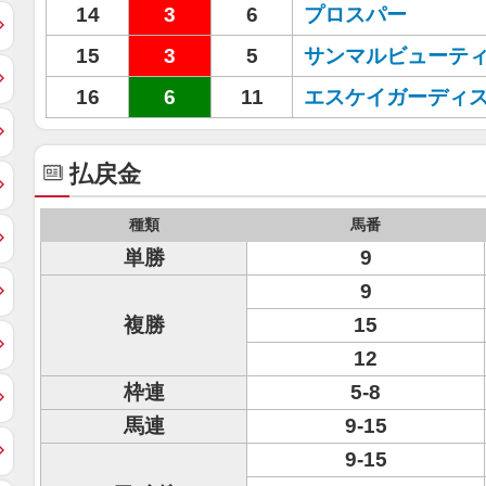
14
3
6
プロスパー
15
3
5
サンマルビューテ
16
6
11
エスケイガーディ
払戻金
種類
馬番
単勝
9
9
複勝
15
12
枠連
5-8
馬連
9-15
9-15