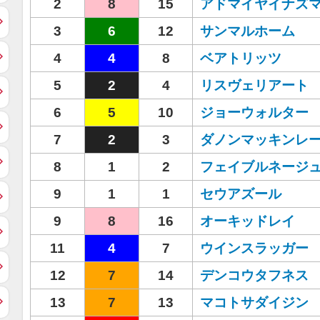
2
8
15
アドマイヤイナズ
3
6
12
サンマルホーム
4
4
8
ベアトリッツ
5
2
4
リスヴェリアート
6
5
10
ジョーウォルター
7
2
3
ダノンマッキンレ
8
1
2
フェイブルネージ
9
1
1
セウアズール
9
8
16
オーキッドレイ
11
4
7
ウインスラッガー
12
7
14
デンコウタフネス
13
7
13
マコトサダイジン