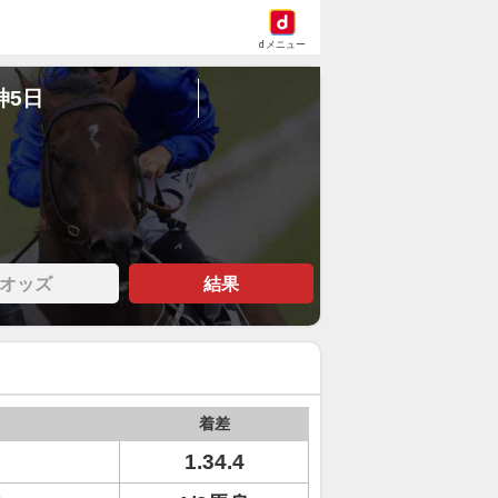
dメニュー
神5日
オッズ
結果
着差
1.34.4