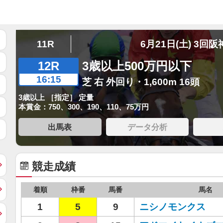
11R
6月21日(土) 3回阪
12R
3歳以上500万円以下
16:15
芝 右 外回り・1,600m 16頭
3歳以上 ［指定］ 定量
本賞金：750、300、190、110、75万円
出馬表
データ分析
競走成績
着順
枠番
馬番
馬名
1
5
9
ニシノモンクス