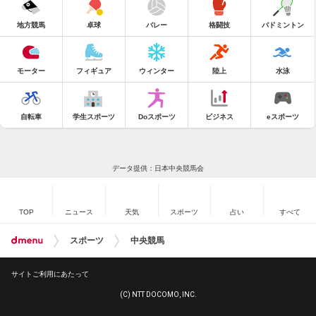
地方競馬
卓球
バレー
格闘技
バドミントン
モーター
フィギュア
ウィンター
陸上
水泳
自転車
学生スポーツ
Doスポーツ
ビジネス
eスポーツ
データ提供：日本中央競馬会
TOP
ニュース
天気
スポーツ
占い
すべて
スポーツ
中央競馬
サイトご利用にあたって
(C) NTT DOCOMO, INC.