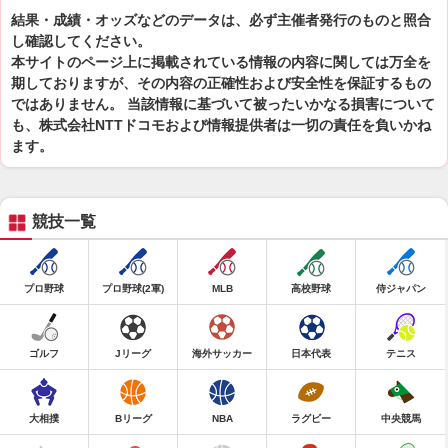
結果・成績・オッズなどのデータは、必ず主催者発行のものと照合
し確認してください。
本サイトのページ上に掲載されている情報の内容に関しては万全を
期しておりますが、その内容の正確性および安全性を保証するもの
ではありません。 当該情報に基づいて被ったいかなる損害について
も、株式会社NTTドコモおよび情報提供者は一切の責任を負いかね
ます。
競技一覧
プロ野球
プロ野球(2軍)
MLB
高校野球
侍ジャパン
ゴルフ
Jリーグ
海外サッカー
日本代表
テニス
大相撲
Bリーグ
NBA
ラグビー
中央競馬