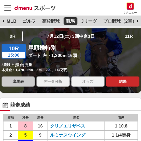
dメニュー
球
MLB
ゴルフ
高校野球
競馬
Jリーグ
プロ野球（2軍）
9R
7月12日(土) 3回中京3日
11R
尾頭橋特別
10R
15:00
ダート 左・1,200m 16頭
3歳以上 (混合) 定量
本賞金：1,470、590、370、220、147万円
出馬表
データ分析
オッズ
結果
競走成績
着順
枠番
馬番
馬名
着差
1
8
16
クリノエリザベス
1.10.8
2
5
9
ルミナスウイング
1 1/4馬身