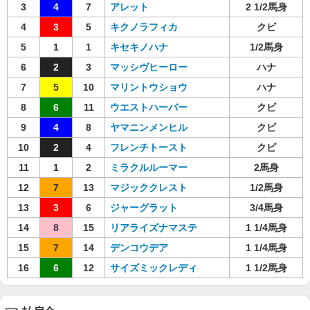
3
4
7
アレット
2 1/2馬身
4
3
5
キクノラフィカ
クビ
5
1
1
キセキノハナ
1/2馬身
6
2
3
マッシヴヒーロー
ハナ
7
5
10
マリントウショウ
ハナ
8
6
11
ウエストハーバー
クビ
9
4
8
ヤマニンメンヒル
クビ
10
2
4
フレンチトースト
クビ
11
1
2
ミラクルルーマー
2馬身
12
7
13
マジッククレスト
1/2馬身
13
3
6
ジャーグラット
3/4馬身
14
8
15
リアライズナマステ
1 1/4馬身
15
7
14
デンコウデア
1 1/4馬身
16
6
12
サイズミックレディ
1 1/2馬身