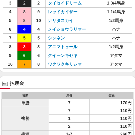
3
2
2
タイセイドリーム
1 3/4馬身
4
8
9
レッドカイザー
1 1/4馬身
5
8
10
ナリタスカイ
1/2馬身
6
4
4
メイショウラリマー
ハナ
7
5
5
シンネン
ハナ
8
3
3
アニマトゥール
1/2馬身
9
6
6
クイーンキセキ
アタマ
10
7
8
ワクワクキリシマ
アタマ
払戻金
種類
馬番
金額
単勝
7
170円
7
110円
複勝
1
110円
2
110円
枠連
1-7
260円