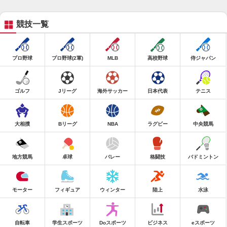
競技一覧
プロ野球
プロ野球(2軍)
MLB
高校野球
侍ジャパン
ゴルフ
Jリーグ
海外サッカー
日本代表
テニス
大相撲
Bリーグ
NBA
ラグビー
中央競馬
地方競馬
卓球
バレー
格闘技
バドミントン
モーター
フィギュア
ウィンター
陸上
水泳
自転車
学生スポーツ
Doスポーツ
ビジネス
eスポーツ