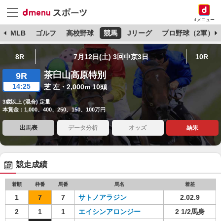
dメニュー
球
MLB
ゴルフ
高校野球
競馬
Jリーグ
プロ野球（2軍）
8R
7月12日(土) 3回中京3日
10R
茶臼山高原特別
9R
14:25
芝 左・2,000m 10頭
3歳以上 (混合) 定量
本賞金：1,000、400、250、150、100万円
出馬表
データ分析
オッズ
結果
競走成績
着順
枠番
馬番
馬名
着差
1
7
7
サトノアラジン
2.02.9
2
1
1
エイシンアロンジー
2 1/2馬身