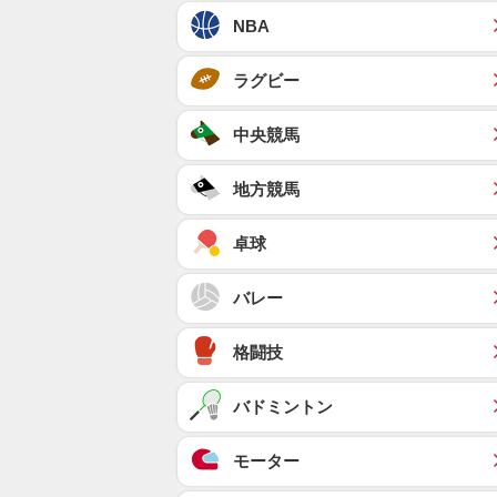
NBA
ラグビー
中央競馬
地方競馬
卓球
バレー
格闘技
バドミントン
モーター