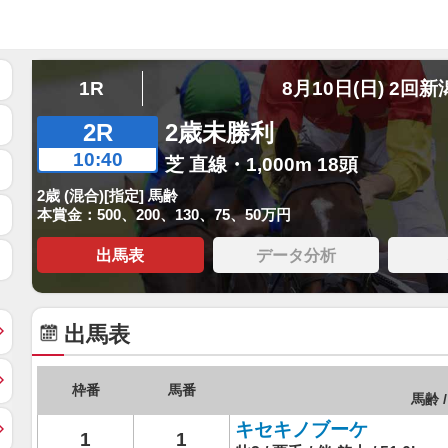
1R
8月10日(日) 2回新
2R
2歳未勝利
10:40
芝 直線・1,000m 18頭
2歳 (混合)[指定] 馬齢
本賞金：500、200、130、75、50万円
出馬表
データ分析
出馬表
枠番
馬番
馬齢 /
キセキノブーケ
1
1