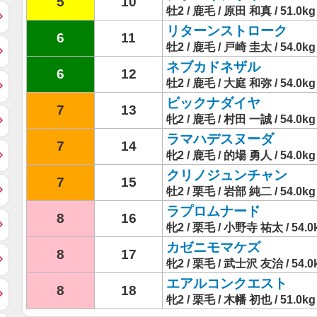
5
10
牡2 / 鹿毛 / 原田 和真 / 51.0kg
リターンストローク
6
11
牡2 / 鹿毛 / 戸崎 圭太 / 54.0kg
ネブカドネザル
6
12
牡2 / 鹿毛 / 大庭 和弥 / 54.0kg
ビックナダイヤ
7
13
牝2 / 鹿毛 / 村田 一誠 / 54.0kg
ラマハデスヌーダ
7
14
牝2 / 鹿毛 / 的場 勇人 / 54.0kg
クリノジュンチャン
7
15
牡2 / 栗毛 / 岩部 純二 / 54.0kg
ラプロムナード
8
16
牝2 / 栗毛 / 小野寺 祐太 / 54.0
カゼニモマケズ
8
17
牝2 / 栗毛 / 武士沢 友治 / 54.0
エアルコンクエスト
8
18
牝2 / 栗毛 / 木幡 初也 / 51.0kg