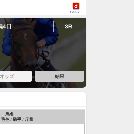
dメニュー
潟4日
3R
オッズ
結果
馬名
 毛色 / 騎手 / 斤量