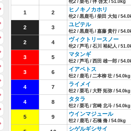
牝2 / 栗毛 / 伴 啓太 / 51.0kg
ヒノキノカホリ
1
2
牝2 / 黒鹿毛 / 柴田 大知 / 54.0
ユピテル
2
3
牡2 / 黒鹿毛 / 嘉藤 貴行 / 54.0
ヴィクトリースノー
2
4
牝2 / 芦毛 / 石川 裕紀人 / 51.0
マタンギ
3
5
牡2 / 芦毛 / 西田 雄一郎 / 54.0
イアペトス
3
6
牡2 / 鹿毛 / 二本柳 壮 / 54.0kg
ライメイ
4
7
牡2 / 栗毛 / 大野 拓弥 / 54.0kg
タタラ
4
8
牡2 / 栗毛 / 宮崎 北斗 / 54.0kg
ウインマジュール
5
9
牡2 / 鹿毛 / 石橋 脩 / 54.0kg
シゲルギシサイ