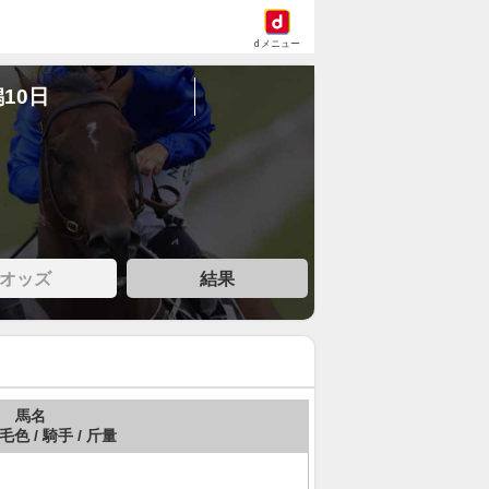
dメニュー
潟10日
オッズ
結果
馬名
 毛色 / 騎手 / 斤量