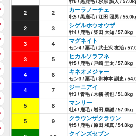
牡6 / 黒鹿毛 / 杉原 誠人 / 57.0k
カーラノーチェ
2
2
牝5 / 黒鹿毛 / 江田 照男 / 55.0k
シゲルホウオウザ
2
3
牡4 / 鹿毛 / 柴田 大知 / 57.0kg
マグネイト
3
4
セン4 / 栗毛 / 武士沢 友治 / 57.
ヒカルソラフネ
3
5
牡5 / 鹿毛 / 戸崎 圭太 / 57.0kg
キネオメジャー
4
6
セン3 / 栗毛 / 御神本 訓史 / 54.
ジーニアイ
4
7
牡3 / 青毛 / 木幡 初也 / 51.0kg
マンリー
5
8
牡4 / 鹿毛 / 岩田 康誠 / 57.0kg
クラウンザクラウン
5
9
牡5 / 鹿毛 / 原田 和真 / 54.0kg
クインズセブン