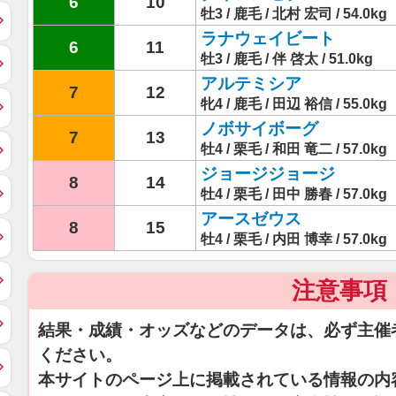
6
10
牡3 / 鹿毛 / 北村 宏司 / 54.0kg
ラナウェイビート
6
11
牡3 / 鹿毛 / 伴 啓太 / 51.0kg
アルテミシア
7
12
牝4 / 鹿毛 / 田辺 裕信 / 55.0kg
ノボサイボーグ
7
13
牡4 / 栗毛 / 和田 竜二 / 57.0kg
ジョージジョージ
8
14
牡4 / 栗毛 / 田中 勝春 / 57.0kg
アースゼウス
8
15
牡4 / 栗毛 / 内田 博幸 / 57.0kg
注意事項
結果・成績・オッズなどのデータは、必ず主催
ください。
本サイトのページ上に掲載されている情報の内