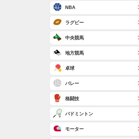
NBA
ラグビー
中央競馬
地方競馬
卓球
バレー
格闘技
バドミントン
モーター