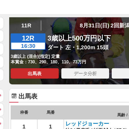
11R
8月31日(日) 2回新
12R
3歳以上500万円以下
16:30
ダート 左・1,200m 15頭
3歳以上 (混合)[指定] 定量
本賞金：730、290、180、110、73万円
出馬表
データ分析
出馬表
枠番
馬番
馬齢 /
レッドジョーカー
1
1