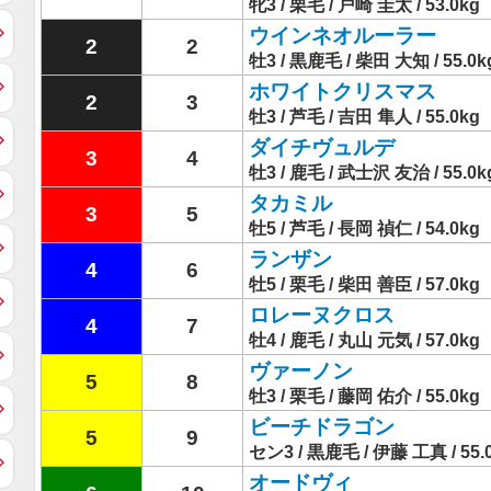
牝3 / 栗毛 / 戸崎 圭太 / 53.0kg
ウインネオルーラー
2
2
牡3 / 黒鹿毛 / 柴田 大知 / 55.0k
ホワイトクリスマス
2
3
牡3 / 芦毛 / 吉田 隼人 / 55.0kg
ダイチヴュルデ
3
4
牡3 / 鹿毛 / 武士沢 友治 / 55.0k
タカミル
3
5
牡5 / 芦毛 / 長岡 禎仁 / 54.0kg
ランザン
4
6
牡5 / 栗毛 / 柴田 善臣 / 57.0kg
ロレーヌクロス
4
7
牡4 / 鹿毛 / 丸山 元気 / 57.0kg
ヴァーノン
5
8
牡3 / 栗毛 / 藤岡 佑介 / 55.0kg
ビーチドラゴン
5
9
セン3 / 黒鹿毛 / 伊藤 工真 / 55.
オードヴィ