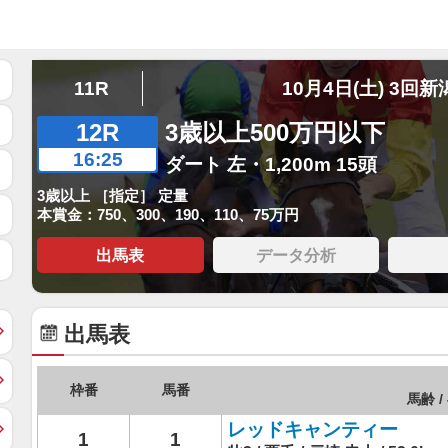
11R
10月4日(土) 3回新
12R
3歳以上500万円以下
16:25
ダート 左・1,200m 15頭
3歳以上 ［指定］ 定量
本賞金：750、300、190、110、75万円
出馬表
データ分析
出馬表
枠番
馬番
馬齢 /
レッドキャンティー
1
1