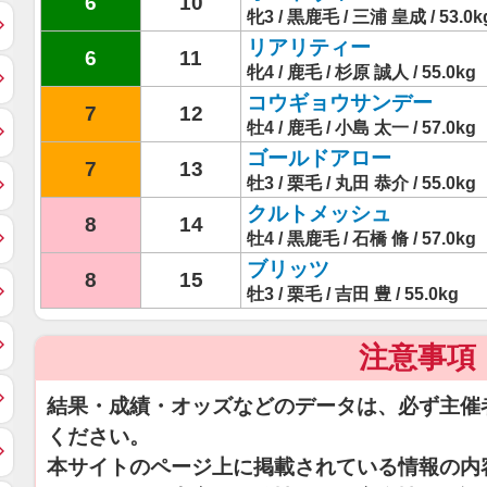
6
10
牝3 / 黒鹿毛 / 三浦 皇成 / 53.0k
リアリティー
6
11
牝4 / 鹿毛 / 杉原 誠人 / 55.0kg
コウギョウサンデー
7
12
牡4 / 鹿毛 / 小島 太一 / 57.0kg
ゴールドアロー
7
13
牡3 / 栗毛 / 丸田 恭介 / 55.0kg
クルトメッシュ
8
14
牡4 / 黒鹿毛 / 石橋 脩 / 57.0kg
ブリッツ
8
15
牡3 / 栗毛 / 吉田 豊 / 55.0kg
注意事項
結果・成績・オッズなどのデータは、必ず主催
ください。
本サイトのページ上に掲載されている情報の内