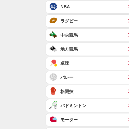
NBA
ラグビー
中央競馬
地方競馬
卓球
バレー
格闘技
バドミントン
モーター