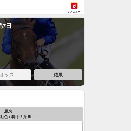
dメニュー
潟7日
オッズ
結果
馬名
 毛色 / 騎手 / 斤量