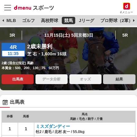
dメニュー
球
MLB
ゴルフ
高校野球
競馬
Jリーグ
プロ野球（2軍）
3R
11月15日(土) 5回京都3日
5R
2歳未勝利
4R
11:35
芝 右・1,600m 16頭
2歳 (混合)[指定] 馬齢
本賞金：500、200、130、75、50万円
出馬表
データ分析
オッズ
結果
出馬表
馬名
枠番
馬番
馬齢 / 毛色 / 騎手 / 斤量
ミスズダンディー
1
1
牡2 / 鹿毛 / 北村 友一 / 55.0kg