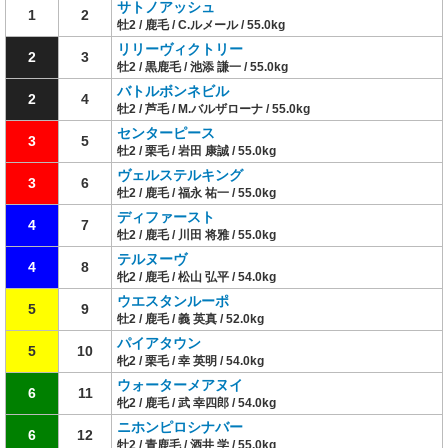
サトノアッシュ
1
2
牡2 / 鹿毛 / C.ルメール / 55.0kg
リリーヴィクトリー
2
3
牡2 / 黒鹿毛 / 池添 謙一 / 55.0kg
バトルボンネビル
2
4
牡2 / 芦毛 / M.バルザローナ / 55.0kg
センターピース
3
5
牡2 / 栗毛 / 岩田 康誠 / 55.0kg
ヴェルステルキング
3
6
牡2 / 鹿毛 / 福永 祐一 / 55.0kg
ディファースト
4
7
牡2 / 鹿毛 / 川田 将雅 / 55.0kg
テルヌーヴ
4
8
牝2 / 鹿毛 / 松山 弘平 / 54.0kg
ウエスタンルーポ
5
9
牡2 / 鹿毛 / 義 英真 / 52.0kg
パイアタウン
5
10
牝2 / 栗毛 / 幸 英明 / 54.0kg
ウォーターメアヌイ
6
11
牝2 / 鹿毛 / 武 幸四郎 / 54.0kg
ニホンピロシナバー
6
12
牡2 / 青鹿毛 / 酒井 学 / 55.0kg