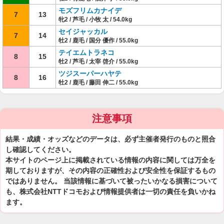
モズフリムカナイデ
7
13
牝2 / 芦毛 / 小牧 太 / 54.0kg
セイジャッカル
7
14
牡2 / 鹿毛 / 国分 優作 / 55.0kg
テイエムトラネコ
8
15
牡2 / 芦毛 / 太宰 啓介 / 55.0kg
ツジスーパーハヤテ
8
16
牡2 / 鹿毛 / 藤田 伸二 / 55.0kg
注意事項
結果・成績・オッズなどのデータは、必ず主催者発行のものと照合
し確認してください。
本サイトのページ上に掲載されている情報の内容に関しては万全を
期しておりますが、その内容の正確性および安全性を保証するもの
ではありません。 当該情報に基づいて被ったいかなる損害について
も、株式会社NTTドコモおよび情報提供者は一切の責任を負いかね
ます。