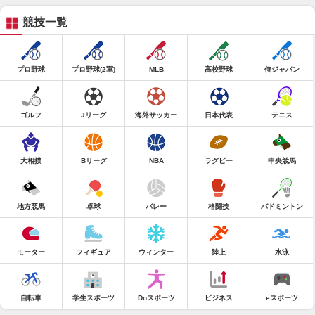
競技一覧
プロ野球
プロ野球(2軍)
MLB
高校野球
侍ジャパン
ゴルフ
Jリーグ
海外サッカー
日本代表
テニス
大相撲
Bリーグ
NBA
ラグビー
中央競馬
地方競馬
卓球
バレー
格闘技
バドミントン
モーター
フィギュア
ウィンター
陸上
水泳
自転車
学生スポーツ
Doスポーツ
ビジネス
eスポーツ