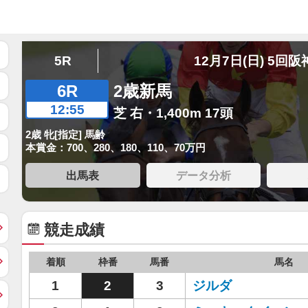
5R
12月7日(日) 5回阪
6R
2歳新馬
12:55
芝 右・1,400m 17頭
2歳 牝[指定] 馬齢
本賞金：700、280、180、110、70万円
出馬表
データ分析
競走成績
着順
枠番
馬番
馬名
1
2
3
ジルダ