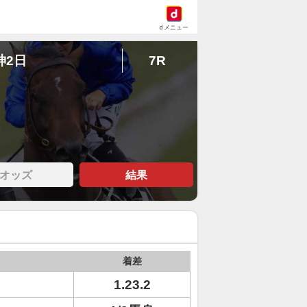
dメニュー
神2日
7R
オッズ
結果
着差
1.23.2