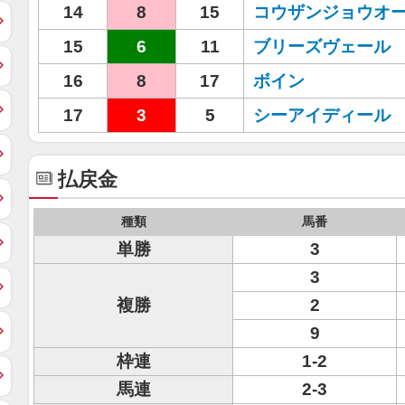
14
8
15
コウザンジョウオ
15
6
11
ブリーズヴェール
16
8
17
ボイン
17
3
5
シーアイディール
払戻金
種類
馬番
単勝
3
3
複勝
2
9
枠連
1-2
馬連
2-3