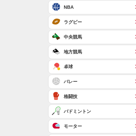
NBA
ラグビー
中央競馬
地方競馬
卓球
バレー
格闘技
バドミントン
モーター