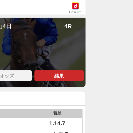
dメニュー
山4日
4R
オッズ
結果
着差
1.14.7