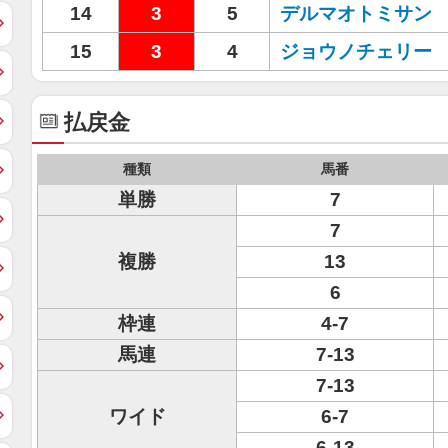
14
3
5
デルマオトミサン
15
3
4
ジョウノチェリー
払戻金
種類
馬番
単勝
7
7
複勝
13
6
枠連
4-7
馬連
7-13
7-13
ワイド
6-7
6-13