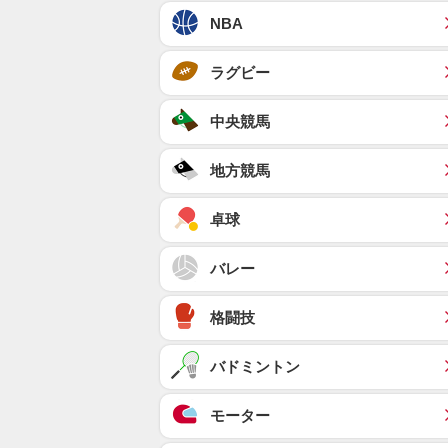
NBA
ラグビー
中央競馬
地方競馬
卓球
バレー
格闘技
バドミントン
モーター