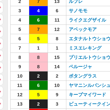
2
7
13
ルフレ
3
4
6
サノモモ
4
6
11
ライクエグザイル
5
7
12
アベックモア
6
5
8
エタナルトウショ
7
1
1
ミスエレキング
8
8
15
プリエルトウショ
9
8
14
ペルージャ
10
2
2
ボタングラス
11
6
10
ヤマニンルバンシ
12
5
9
キープマイワード
13
2
3
ビューティークイ