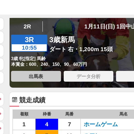
2R
1月11日(日) 1回中
3R
3歳新馬
10:55
ダート 右・1,200m 15頭
3歳 牝[指定] 馬齢
本賞金：600、240、150、90、60万円
出馬表
データ分析
競走成績
着順
枠番
馬番
馬名
1
4
7
ホームゲーム