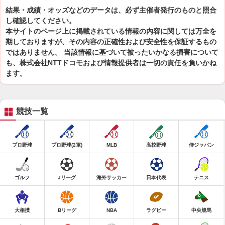
結果・成績・オッズなどのデータは、必ず主催者発行のものと照合
し確認してください。
本サイトのページ上に掲載されている情報の内容に関しては万全を
期しておりますが、その内容の正確性および安全性を保証するもの
ではありません。 当該情報に基づいて被ったいかなる損害について
も、株式会社NTTドコモおよび情報提供者は一切の責任を負いかね
ます。
競技一覧
プロ野球
プロ野球(2軍)
MLB
高校野球
侍ジャパン
ゴルフ
Jリーグ
海外サッカー
日本代表
テニス
大相撲
Bリーグ
NBA
ラグビー
中央競馬