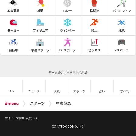
地方競馬
卓球
バレー
格闘技
バドミントン
モーター
フィギュア
ウィンター
陸上
水泳
自転車
学生スポーツ
Doスポーツ
ビジネス
eスポーツ
データ提供：日本中央競馬会
TOP
ニュース
天気
スポーツ
占い
すべて
スポーツ
中央競馬
サイトご利用にあたって
(C) NTT DOCOMO, INC.