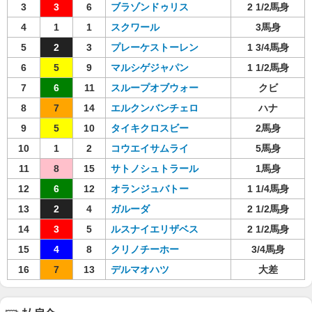
3
3
6
ブラゾンドゥリス
2 1/2馬身
4
1
1
スクワール
3馬身
5
2
3
プレーケストーレン
1 3/4馬身
6
5
9
マルシゲジャパン
1 1/2馬身
7
6
11
スループオブウォー
クビ
8
7
14
エルクンバンチェロ
ハナ
9
5
10
タイキクロスビー
2馬身
10
1
2
コウエイサムライ
5馬身
11
8
15
サトノシュトラール
1馬身
12
6
12
オランジュバトー
1 1/4馬身
13
2
4
ガルーダ
2 1/2馬身
14
3
5
ルスナイエリザベス
2 1/2馬身
15
4
8
クリノチーホー
3/4馬身
16
7
13
デルマオハツ
大差