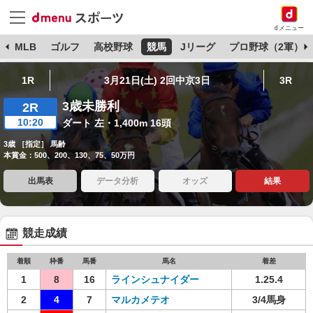
dメニュー
球
MLB
ゴルフ
高校野球
競馬
Jリーグ
プロ野球（2軍）
1R
3月21日(土) 2回中京3日
3R
3歳未勝利
2R
10:20
ダート 左・1,400m 16頭
3歳 ［指定］ 馬齢
本賞金：500、200、130、75、50万円
出馬表
データ分析
オッズ
結果
競走成績
着順
枠番
馬番
馬名
着差
1
8
16
ラインシュナイダー
1.25.4
2
4
7
マルカメテオ
3/4馬身