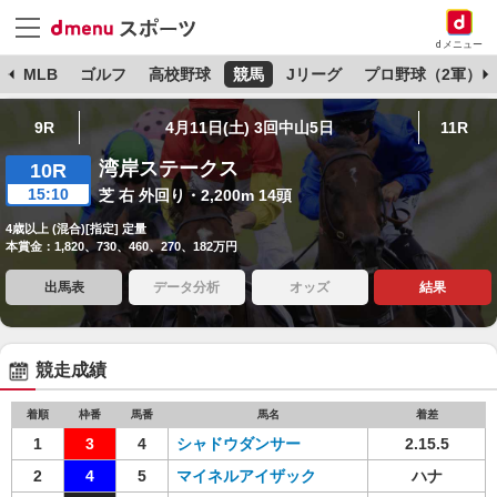
dメニュー
球
MLB
ゴルフ
高校野球
競馬
Jリーグ
プロ野球（2軍）
9R
4月11日(土) 3回中山5日
11R
湾岸ステークス
10R
15:10
芝 右 外回り・2,200m 14頭
4歳以上 (混合)[指定] 定量
本賞金：1,820、730、460、270、182万円
出馬表
データ分析
オッズ
結果
競走成績
着順
枠番
馬番
馬名
着差
1
3
4
シャドウダンサー
2.15.5
2
4
5
マイネルアイザック
ハナ