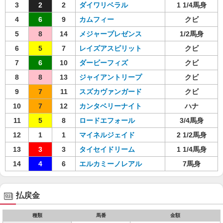
3
2
2
ダイワリベラル
1 1/4馬身
4
6
9
カムフィー
クビ
5
8
14
メジャープレゼンス
1/2馬身
6
5
7
レイズアスピリット
クビ
7
6
10
ダービーフィズ
クビ
8
8
13
ジャイアントリープ
クビ
9
7
11
スズカヴァンガード
クビ
10
7
12
カンタベリーナイト
ハナ
11
5
8
ロードエフォール
3/4馬身
12
1
1
マイネルジェイド
2 1/2馬身
13
3
3
タイセイドリーム
1 1/4馬身
14
4
6
エルカミーノレアル
7馬身
払戻金
種類
馬番
金額