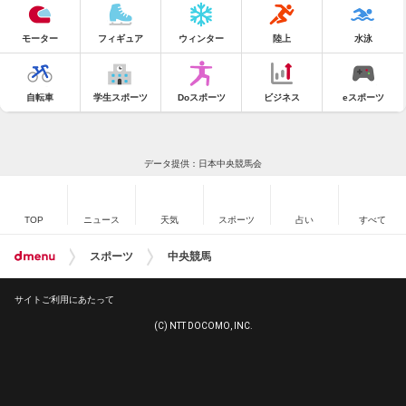
モーター
フィギュア
ウィンター
陸上
水泳
自転車
学生スポーツ
Doスポーツ
ビジネス
eスポーツ
データ提供：日本中央競馬会
TOP
ニュース
天気
スポーツ
占い
すべて
スポーツ
中央競馬
サイトご利用にあたって
(C) NTT DOCOMO, INC.