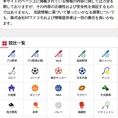
本サイトのページ上に掲載されている情報の内容に関しては万全を
期しておりますが、その内容の正確性および安全性を保証するもの
ではありません。 当該情報に基づいて被ったいかなる損害について
も、株式会社NTTドコモおよび情報提供者は一切の責任を負いかね
ます。
競技一覧
プロ野球
プロ野球(2軍)
MLB
高校野球
侍ジャパン
ゴルフ
Jリーグ
海外サッカー
日本代表
テニス
大相撲
Bリーグ
NBA
ラグビー
中央競馬
地方競馬
卓球
バレー
格闘技
バドミントン