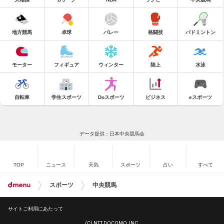
地方競馬
卓球
バレー
格闘技
バドミントン
モーター
フィギュア
ウィンター
陸上
水泳
自転車
学生スポーツ
Doスポーツ
ビジネス
eスポーツ
データ提供：日本中央競馬会
TOP
ニュース
天気
スポーツ
占い
すべて
スポーツ
中央競馬
サイトご利用にあたって
(C) NTT DOCOMO, INC.