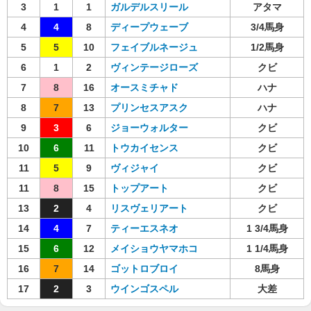
3
1
1
ガルデルスリール
アタマ
4
4
8
ディープウェーブ
3/4馬身
5
5
10
フェイブルネージュ
1/2馬身
6
1
2
ヴィンテージローズ
クビ
7
8
16
オースミチャド
ハナ
8
7
13
プリンセスアスク
ハナ
9
3
6
ジョーウォルター
クビ
10
6
11
トウカイセンス
クビ
11
5
9
ヴィジャイ
クビ
11
8
15
トップアート
クビ
13
2
4
リスヴェリアート
クビ
14
4
7
ティーエスネオ
1 3/4馬身
15
6
12
メイショウヤマホコ
1 1/4馬身
16
7
14
ゴットロブロイ
8馬身
17
2
3
ウインゴスペル
大差