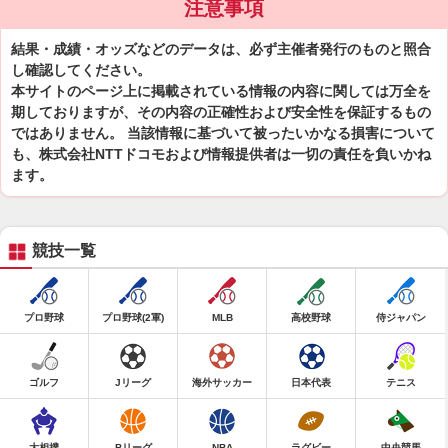
注意事項
結果・成績・オッズなどのデータは、必ず主催者発行のものと照合
し確認してください。
本サイトのページ上に掲載されている情報の内容に関しては万全を
期しておりますが、その内容の正確性および安全性を保証するもの
ではありません。 当該情報に基づいて被ったいかなる損害について
も、株式会社NTTドコモおよび情報提供者は一切の責任を負いかね
ます。
競技一覧
プロ野球
プロ野球(2軍)
MLB
高校野球
侍ジャパン
ゴルフ
Jリーグ
海外サッカー
日本代表
テニス
大相撲
Bリーグ
NBA
ラグビー
中央競馬