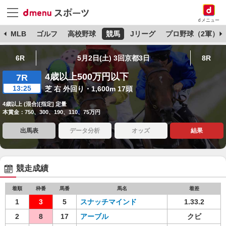
dメニュー
球
MLB
ゴルフ
高校野球
競馬
Jリーグ
プロ野球（2軍）
6R
5月2日(土) 3回京都3日
8R
4歳以上500万円以下
7R
13:25
芝 右 外回り・1,600m 17頭
4歳以上 (混合)[指定] 定量
本賞金：750、300、190、110、75万円
出馬表
データ分析
オッズ
結果
競走成績
着順
枠番
馬番
馬名
着差
1
3
5
スナッチマインド
1.33.2
2
8
17
アーブル
クビ