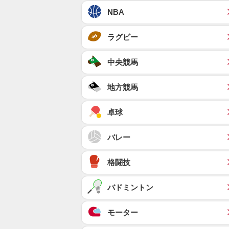
NBA
ラグビー
中央競馬
地方競馬
卓球
バレー
格闘技
バドミントン
モーター