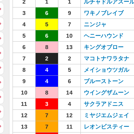
2
1
1
ルチャドルアスー
3
6
9
ワキノブレイブ
4
5
7
ニンジャ
5
6
10
ヘニーハウンド
6
8
13
キングオブロー
7
2
2
マコトナワラタナ
8
4
5
メイショウツガル
9
4
6
ブルーストーン
10
8
14
ウイングザムーン
11
3
4
サクラアドニス
12
7
12
ミヤジエムジェイ
13
7
11
レオンビスティー