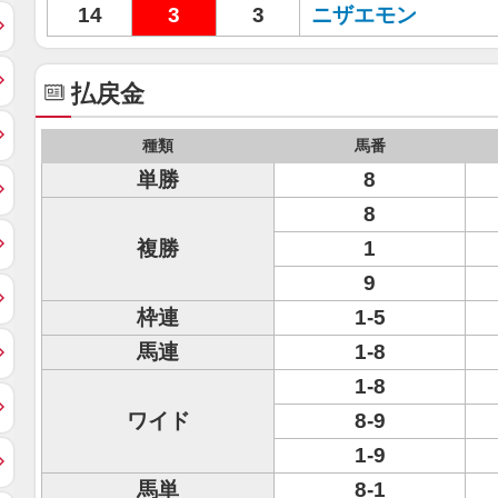
14
3
3
ニザエモン
払戻金
種類
馬番
単勝
8
8
複勝
1
9
枠連
1-5
馬連
1-8
1-8
ワイド
8-9
1-9
馬単
8-1