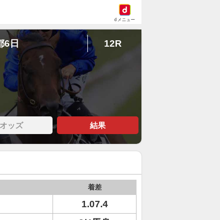
dメニュー
都6日
12R
オッズ
結果
着差
1.07.4