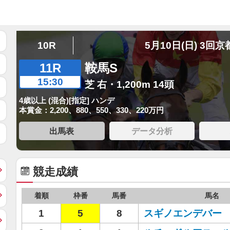
10R
5月10日(日) 3回京
11R
鞍馬S
15:30
芝 右・1,200m 14頭
4歳以上 (混合)[指定] ハンデ
本賞金：2,200、880、550、330、220万円
出馬表
データ分析
競走成績
着順
枠番
馬番
馬名
1
5
8
スギノエンデバー