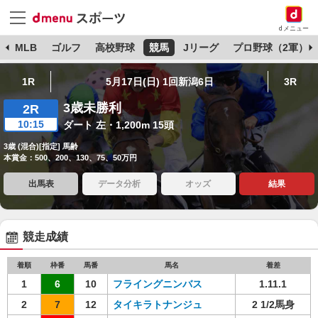
dメニュー
球
MLB
ゴルフ
高校野球
競馬
Jリーグ
プロ野球（2軍）
1R
5月17日(日) 1回新潟6日
3R
3歳未勝利
2R
10:15
ダート 左・1,200m 15頭
3歳 (混合)[指定] 馬齢
本賞金：500、200、130、75、50万円
出馬表
データ分析
オッズ
結果
競走成績
着順
枠番
馬番
馬名
着差
1
6
10
フライングニンバス
1.11.1
2
7
12
タイキラトナンジュ
2 1/2馬身