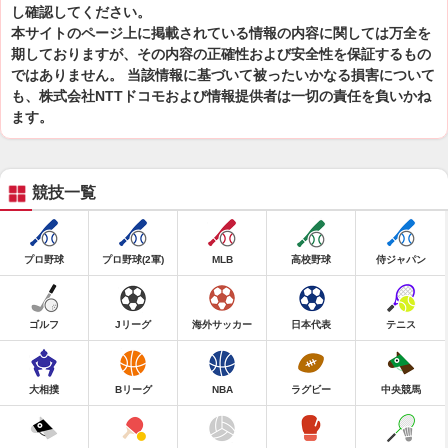
し確認してください。
本サイトのページ上に掲載されている情報の内容に関しては万全を
期しておりますが、その内容の正確性および安全性を保証するもの
ではありません。 当該情報に基づいて被ったいかなる損害について
も、株式会社NTTドコモおよび情報提供者は一切の責任を負いかね
ます。
競技一覧
プロ野球
プロ野球(2軍)
MLB
高校野球
侍ジャパン
ゴルフ
Jリーグ
海外サッカー
日本代表
テニス
大相撲
Bリーグ
NBA
ラグビー
中央競馬