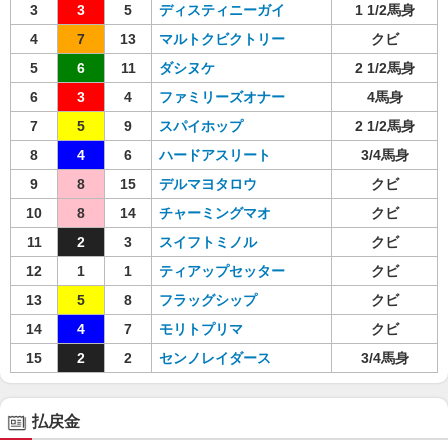
3
3
5
ディスティニーガイ
1 1/2馬身
4
7
13
マルトクビクトリー
クビ
5
6
11
ダシヌケ
2 1/2馬身
6
3
4
ファミリーズオナー
4馬身
7
5
9
スパイホップ
2 1/2馬身
8
4
6
ハードアスリート
3/4馬身
9
8
15
デルマヨタロウ
クビ
10
8
14
チャーミングマオ
クビ
11
2
3
スイフトミノル
クビ
12
1
1
ティアップセッター
クビ
13
5
8
フラッグシップ
クビ
14
4
7
モリトプリマ
クビ
15
2
2
センノレイダース
3/4馬身
払戻金