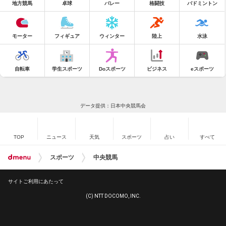
地方競馬
卓球
バレー
格闘技
バドミントン
モーター
フィギュア
ウィンター
陸上
水泳
自転車
学生スポーツ
Doスポーツ
ビジネス
eスポーツ
データ提供：日本中央競馬会
TOP
ニュース
天気
スポーツ
占い
すべて
スポーツ
中央競馬
サイトご利用にあたって
(C) NTT DOCOMO, INC.