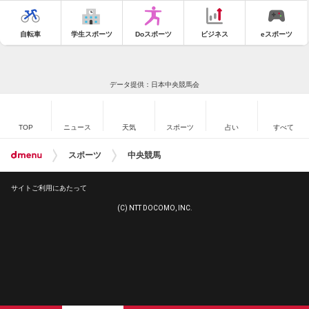
自転車
学生スポーツ
Doスポーツ
ビジネス
eスポーツ
データ提供：日本中央競馬会
TOP
ニュース
天気
スポーツ
占い
すべて
スポーツ
中央競馬
サイトご利用にあたって
(C) NTT DOCOMO, INC.