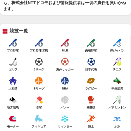
も、株式会社NTTドコモおよび情報提供者は一切の責任を負いかね
ます。
競技一覧
プロ野球
プロ野球(2軍)
MLB
高校野球
侍ジャパン
ゴルフ
Jリーグ
海外サッカー
日本代表
テニス
大相撲
Bリーグ
NBA
ラグビー
中央競馬
地方競馬
卓球
バレー
格闘技
バドミントン
モーター
フィギュア
ウィンター
陸上
水泳