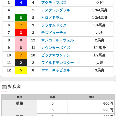
3
4
4
アクティブボス
クビ
4
1
1
アスクワンダフル
1 3/4馬身
5
6
8
ヒロノドラム
1 3/4馬身
6
7
9
ララオムドゥクー
3/4馬身
7
3
3
モズドゥーチェ
ハナ
8
8
12
サンコールドウェル
2馬身
9
8
11
カウンターポイズ
3/4馬身
10
7
10
ビックマウンテン
1/2馬身
11
2
2
ワイルドモンスター
大差
12
5
6
ヤマトキャピタル
9馬身
払戻金
種類
馬番
金額
単勝
5
600円
5
220円