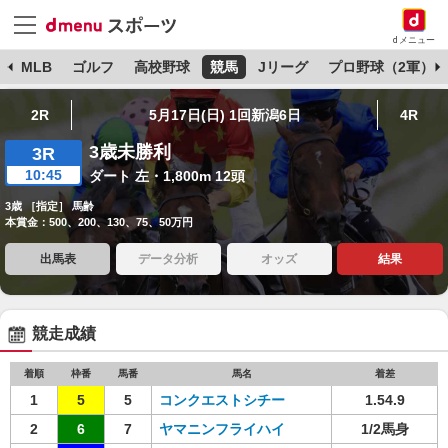
dメニュー
球
MLB
ゴルフ
高校野球
競馬
Jリーグ
プロ野球（2軍）
2R
5月17日(日) 1回新潟6日
4R
3歳未勝利
3R
10:45
ダート 左・1,800m 12頭
3歳 ［指定］ 馬齢
本賞金：500、200、130、75、50万円
出馬表
データ分析
オッズ
結果
競走成績
着順
枠番
馬番
馬名
着差
1
5
5
コンクエストシチー
1.54.9
2
6
7
ヤマニンフライハイ
1/2馬身