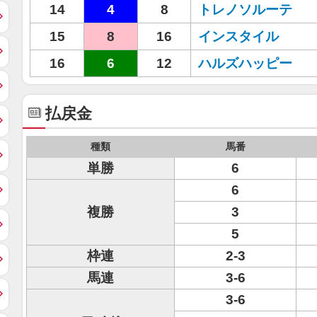
14
4
8
トレノソルーテ
15
8
16
インスタイル
16
6
12
ハルズハッピー
払戻金
種類
馬番
単勝
6
6
複勝
3
5
枠連
2-3
馬連
3-6
3-6