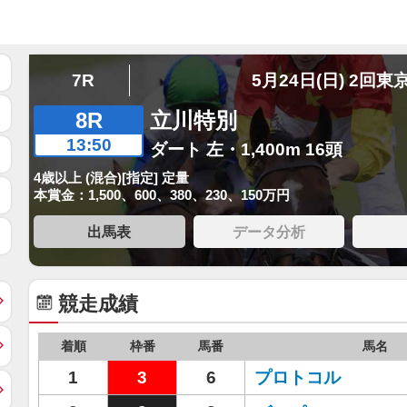
7R
5月24日(日) 2回東
8R
立川特別
13:50
ダート 左・1,400m 16頭
4歳以上 (混合)[指定] 定量
本賞金：1,500、600、380、230、150万円
出馬表
データ分析
競走成績
着順
枠番
馬番
馬名
1
3
6
プロトコル