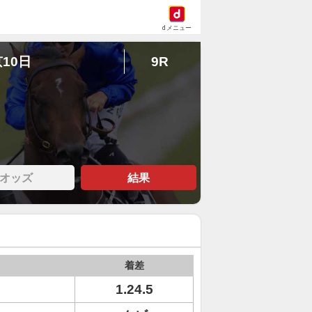
dメニュー
京10日
9R
オッズ
結果
着差
1.24.5