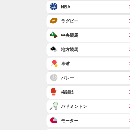
NBA
ラグビー
中央競馬
地方競馬
卓球
バレー
格闘技
バドミントン
モーター