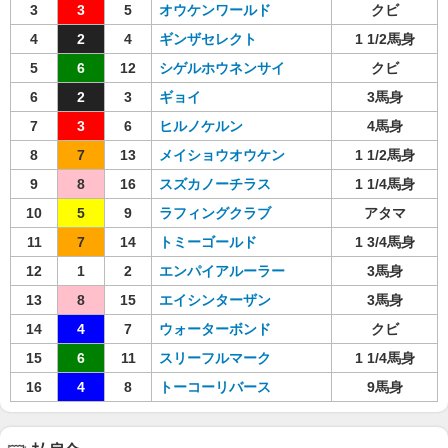
3
3
5
オウケンワールド
クビ
4
2
4
ギンザセレクト
1 1/2馬身
5
6
12
シゲルホウネンサイ
クビ
6
2
3
ギョイ
3馬身
7
3
6
ヒルノケルン
4馬身
8
7
13
メイショウオウケン
1 1/2馬身
9
8
16
スズカノーチラス
1 1/4馬身
10
5
9
ラフィングクラブ
アタマ
11
7
14
トミーゴールド
1 3/4馬身
12
1
2
エンパイアルーラー
3馬身
13
8
15
エイシンターザン
3馬身
14
4
7
ウォーターボンド
クビ
15
6
11
スリーフルマーク
1 1/4馬身
16
4
8
トーコーリバース
9馬身