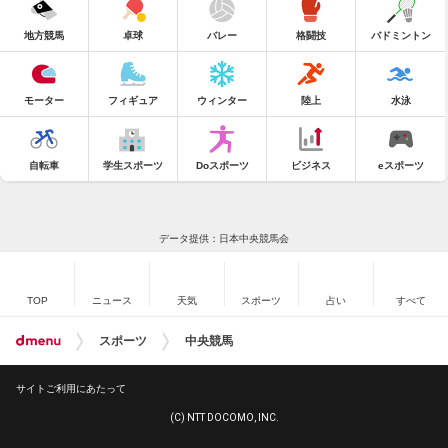
地方競馬
卓球
バレー
格闘技
バドミントン
モーター
フィギュア
ウィンター
陸上
水泳
自転車
学生スポーツ
Doスポーツ
ビジネス
eスポーツ
データ提供：日本中央競馬会
TOP
ニュース
天気
スポーツ
占い
すべて
スポーツ
中央競馬
サイトご利用にあたって
(C) NTT DOCOMO, INC.