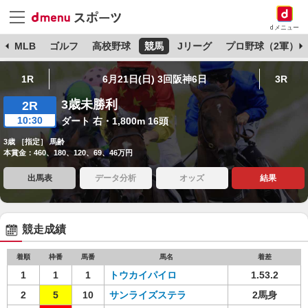
dメニュー
球
MLB
ゴルフ
高校野球
競馬
Jリーグ
プロ野球（2軍）
1R
6月21日(日) 3回阪神6日
3R
3歳未勝利
2R
10:30
ダート 右・1,800m 16頭
3歳 ［指定］ 馬齢
本賞金：460、180、120、69、46万円
出馬表
データ分析
オッズ
結果
競走成績
着順
枠番
馬番
馬名
着差
1
1
1
トウカイパイロ
1.53.2
2
5
10
サンライズステラ
2馬身