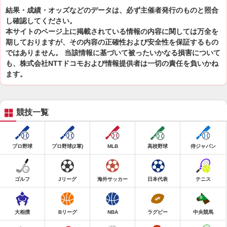
結果・成績・オッズなどのデータは、必ず主催者発行のものと照合
し確認してください。
本サイトのページ上に掲載されている情報の内容に関しては万全を
期しておりますが、その内容の正確性および安全性を保証するもの
ではありません。 当該情報に基づいて被ったいかなる損害について
も、株式会社NTTドコモおよび情報提供者は一切の責任を負いかね
ます。
競技一覧
プロ野球
プロ野球(2軍)
MLB
高校野球
侍ジャパン
ゴルフ
Jリーグ
海外サッカー
日本代表
テニス
大相撲
Bリーグ
NBA
ラグビー
中央競馬