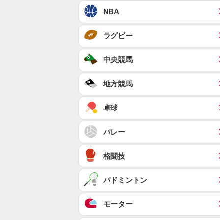
NBA
ラグビー
中央競馬
地方競馬
卓球
バレー
格闘技
バドミントン
モーター