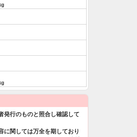
kg
kg
者発行のものと照合し確認して
容に関しては万全を期しており