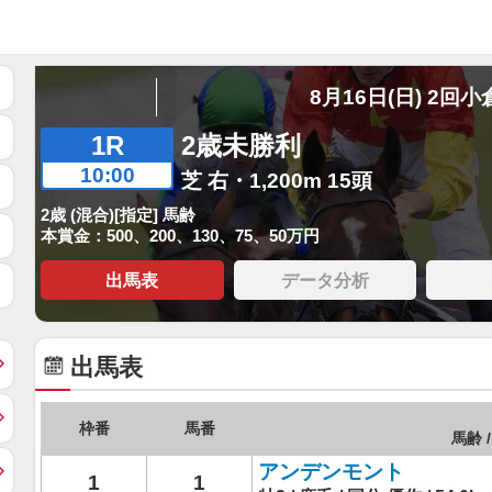
8月16日(日) 2回小
1R
2歳未勝利
10:00
芝 右・1,200m 15頭
2歳 (混合)[指定] 馬齢
本賞金：500、200、130、75、50万円
出馬表
データ分析
出馬表
枠番
馬番
馬齢 /
アンデンモント
1
1