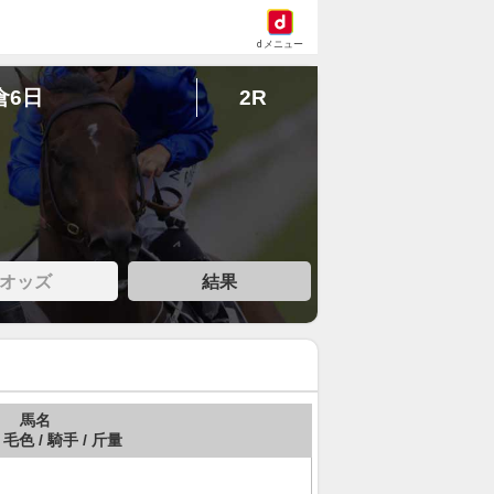
dメニュー
倉6日
2R
オッズ
結果
馬名
 毛色 / 騎手 / 斤量