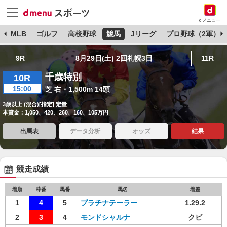
dメニュー
球
MLB
ゴルフ
高校野球
競馬
Jリーグ
プロ野球（2軍）
9R
8月29日(土) 2回札幌3日
11R
千歳特別
10R
15:00
芝 右・1,500m 14頭
3歳以上 (混合)[指定] 定量
本賞金：1,050、420、260、160、105万円
出馬表
データ分析
オッズ
結果
競走成績
着順
枠番
馬番
馬名
着差
1
4
5
プラチナテーラー
1.29.2
2
3
4
モンドシャルナ
クビ