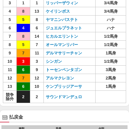
3
1
1
リッパーザウィン
3/4馬身
4
8
13
ケイリンボス
3/4馬身
5
5
8
ヤマニンバステト
ハナ
6
4
6
ジュエルプラネット
ハナ
7
8
14
ヒカルエリントン
1/2馬身
8
5
7
オールマンリバー
1/2馬身
9
7
11
デルマサリーチャン
1馬身
10
3
3
シンガン
1/2馬身
11
6
9
トーセンペンタゴン
3馬身
12
7
12
アルマクレヨン
2馬身
13
6
10
ケンブリッジアーサ
1馬身
競争
2
2
サウンドマンデュロ
除外
払戻金
種類
馬番
金額