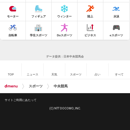
モーター
フィギュア
ウィンター
陸上
水泳
自転車
学生スポーツ
Doスポーツ
ビジネス
eスポーツ
データ提供：日本中央競馬会
TOP
ニュース
天気
スポーツ
占い
すべて
スポーツ
中央競馬
サイトご利用にあたって
(C) NTT DOCOMO, INC.