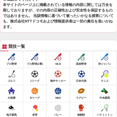
本サイトのページ上に掲載されている情報の内容に関しては万全を
期しておりますが、その内容の正確性および安全性を保証するもの
ではありません。 当該情報に基づいて被ったいかなる損害について
も、株式会社NTTドコモおよび情報提供者は一切の責任を負いかね
ます。
競技一覧
プロ野球
プロ野球(2軍)
MLB
高校野球
侍ジャパン
ゴルフ
Jリーグ
海外サッカー
日本代表
テニス
大相撲
Bリーグ
NBA
ラグビー
中央競馬
地方競馬
卓球
バレー
格闘技
バドミントン