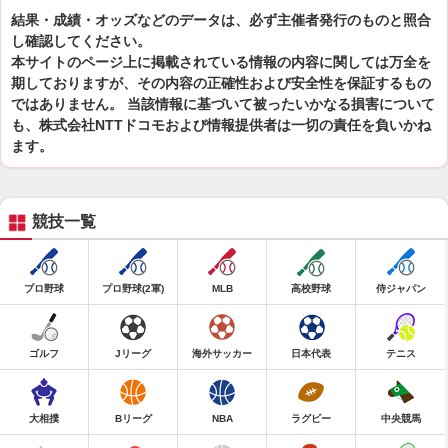
結果・成績・オッズなどのデータは、必ず主催者発行のものと照合
し確認してください。
本サイトのページ上に掲載されている情報の内容に関しては万全を
期しておりますが、その内容の正確性および安全性を保証するもの
ではありません。 当該情報に基づいて被ったいかなる損害について
も、株式会社NTTドコモおよび情報提供者は一切の責任を負いかね
ます。
競技一覧
プロ野球
プロ野球(2軍)
MLB
高校野球
侍ジャパン
ゴルフ
Jリーグ
海外サッカー
日本代表
テニス
大相撲
Bリーグ
NBA
ラグビー
中央競馬