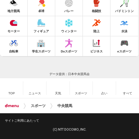
地方競馬
卓球
バレー
格闘技
バドミントン
モーター
フィギュア
ウィンター
陸上
水泳
自転車
学生スポーツ
Doスポーツ
ビジネス
eスポーツ
データ提供：日本中央競馬会
TOP
ニュース
天気
スポーツ
占い
すべて
スポーツ
中央競馬
サイトご利用にあたって
(C) NTT DOCOMO, INC.