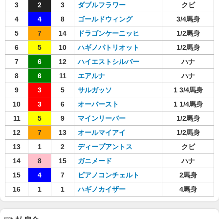
3
2
3
ダブルフラワー
クビ
4
4
8
ゴールドウィング
3/4馬身
5
7
14
ドラゴンケーニッヒ
1/2馬身
6
5
10
ハギノパトリオット
1/2馬身
7
6
12
ハイエストシルバー
ハナ
8
6
11
エアルナ
ハナ
9
3
5
サルガッソ
1 3/4馬身
10
3
6
オーバースト
1 1/4馬身
11
5
9
マインリーバー
1/2馬身
12
7
13
オールマイアイ
1/2馬身
13
1
2
ディープアントス
クビ
14
8
15
ガニメード
ハナ
15
4
7
ピアノコンチェルト
2馬身
16
1
1
ハギノカイザー
4馬身