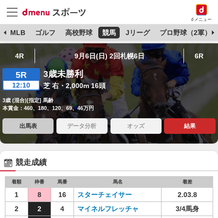
dメニュー
球
MLB
ゴルフ
高校野球
競馬
Jリーグ
プロ野球（2軍）
4R
9月6日(日) 2回札幌6日
6R
3歳未勝利
5R
12:10
芝 右・2,000m 16頭
3歳 (混合)[指定] 馬齢
本賞金：460、180、120、69、46万円
出馬表
データ分析
オッズ
結果
競走成績
着順
枠番
馬番
馬名
着差
1
8
16
スターチェイサー
2.03.8
2
2
4
マイネルフレッチャ
3/4馬身