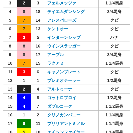
3
2
3
フェルメッツァ
1 1/4馬身
4
8
18
テイエムダンシング
3/4馬身
5
7
14
アレスバローズ
クビ
6
7
13
ケントオー
クビ
7
3
5
インターンシップ
ハナ
8
8
16
ウインスラッガー
クビ
9
8
17
アーブル
3/4馬身
10
7
15
ラクアミ
1 1/4馬身
11
3
6
キャノンプレート
クビ
12
1
1
プレミオテーラー
1/2馬身
13
2
4
アルトゥーナ
クビ
14
4
8
ゴットロブロイ
1/2馬身
15
4
7
ダブルコーク
1 1/2馬身
16
1
2
クリノカンパニー
1 1/4馬身
17
6
11
ブリリアントミノル
1 1/4馬身
18
5
10
エイシンファイヤー
1 3/4馬身