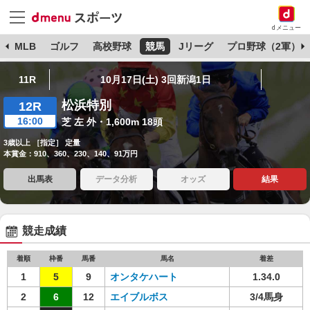
dメニュー
球
MLB
ゴルフ
高校野球
競馬
Jリーグ
プロ野球（2軍）
11R
10月17日(土) 3回新潟1日
松浜特別
12R
16:00
芝 左 外・1,600m 18頭
3歳以上 ［指定］ 定量
本賞金：910、360、230、140、91万円
出馬表
データ分析
オッズ
結果
競走成績
着順
枠番
馬番
馬名
着差
1
5
9
オンタケハート
1.34.0
2
6
12
エイブルボス
3/4馬身