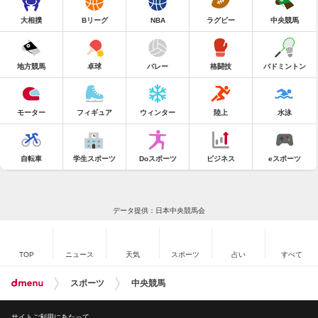
大相撲
Bリーグ
NBA
ラグビー
中央競馬
地方競馬
卓球
バレー
格闘技
バドミントン
モーター
フィギュア
ウィンター
陸上
水泳
自転車
学生スポーツ
Doスポーツ
ビジネス
eスポーツ
データ提供：日本中央競馬会
TOP
ニュース
天気
スポーツ
占い
すべて
スポーツ
中央競馬
サイトご利用にあたって