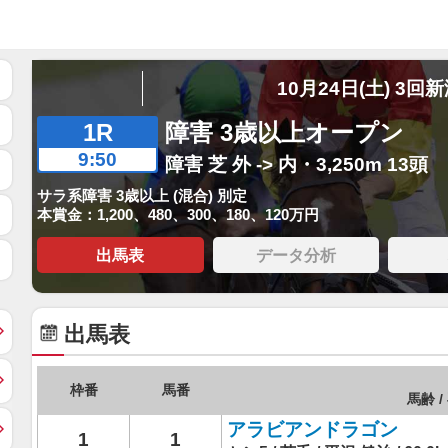
10月24日(土) 3回
1R
障害 3歳以上オープン
9:50
障害 芝 外 -> 内・3,250m 13頭
サラ系障害 3歳以上 (混合) 別定
本賞金：1,200、480、300、180、120万円
出馬表
データ分析
出馬表
枠番
馬番
馬齢 /
アラビアンドラゴン
1
1