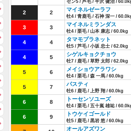
セン5 / 芦毛 / 平沢 健治 / 60.0k
マイネルゼーラフ
2
2
牡4 / 青鹿毛 / 石神 深一 / 60.0k
マイネルミランダス
3
3
牡4 / 栗毛 / 山本 康志 / 60.0kg
タマモプラネット
4
4
牡5 / 芦毛 / 小坂 忠士 / 62.0kg
シゲルキョクチョウ
4
5
牡7 / 鹿毛 / 草野 太郎 / 62.0kg
メイショウアラワシ
5
6
牡4 / 栗毛 / 森 一馬 / 60.0kg
パスティ
5
7
牡6 / 鹿毛 / 上野 翔 / 60.0kg
トーセンソユーズ
6
8
牡4 / 栗毛 / 五十嵐 雄祐 / 60.0k
トウケイゴールド
6
9
牡5 / 鹿毛 / 黒岩 悠 / 60.0kg
オールアズワン