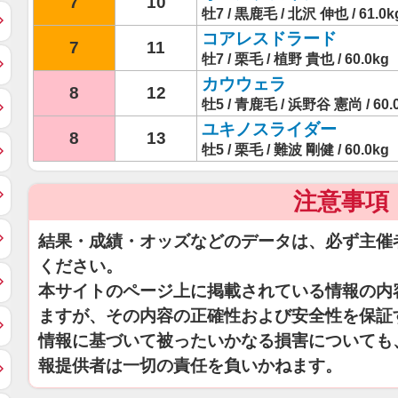
7
10
牡7 / 黒鹿毛 / 北沢 伸也 / 61.0k
コアレスドラード
7
11
牡7 / 栗毛 / 植野 貴也 / 60.0kg
カウウェラ
8
12
牡5 / 青鹿毛 / 浜野谷 憲尚 / 60.
ユキノスライダー
8
13
牡5 / 栗毛 / 難波 剛健 / 60.0kg
注意事項
結果・成績・オッズなどのデータは、必ず主催
ください。
本サイトのページ上に掲載されている情報の内
ますが、その内容の正確性および安全性を保証
情報に基づいて被ったいかなる損害についても
報提供者は一切の責任を負いかねます。