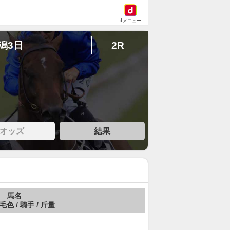
dメニュー
新潟3日
2R
オッズ
結果
馬名
 毛色 / 騎手 / 斤量