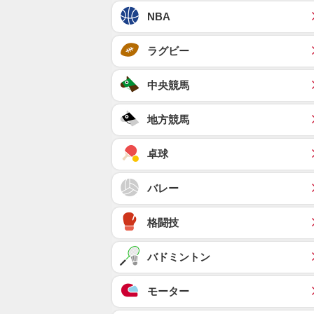
NBA
ラグビー
中央競馬
地方競馬
卓球
バレー
格闘技
バドミントン
モーター