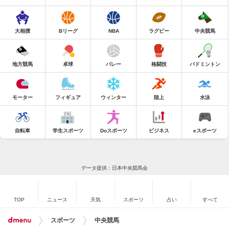
大相撲
Bリーグ
NBA
ラグビー
中央競馬
地方競馬
卓球
バレー
格闘技
バドミントン
モーター
フィギュア
ウィンター
陸上
水泳
自転車
学生スポーツ
Doスポーツ
ビジネス
eスポーツ
データ提供：日本中央競馬会
TOP
ニュース
天気
スポーツ
占い
すべて
スポーツ
中央競馬