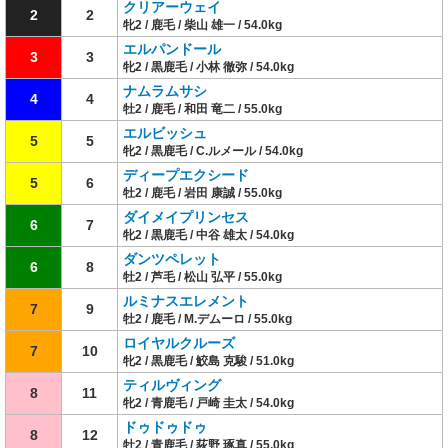
クリアーウェイ
2
2
牝2 / 鹿毛 / 柴山 雄一 / 54.0kg
エルパンドール
3
3
牝2 / 黒鹿毛 / 小林 徹弥 / 54.0kg
ナムラムサシ
4
4
牡2 / 鹿毛 / 和田 竜二 / 55.0kg
エルビッシュ
5
5
牝2 / 黒鹿毛 / C.ルメール / 54.0kg
ディープエクシード
5
6
牡2 / 鹿毛 / 岩田 康誠 / 55.0kg
ダイメイプリンセス
6
7
牝2 / 黒鹿毛 / 中谷 雄太 / 54.0kg
ダンツペレット
6
8
牡2 / 芦毛 / 松山 弘平 / 55.0kg
ルミナスエレメント
7
9
牡2 / 鹿毛 / M.デムーロ / 55.0kg
ロイヤルクルーズ
7
10
牝2 / 黒鹿毛 / 鮫島 克駿 / 51.0kg
ティルヴィング
8
11
牝2 / 青鹿毛 / 戸崎 圭太 / 54.0kg
ドゥドゥドゥ
8
12
牡2 / 青鹿毛 / 荻野 琢真 / 55.0kg