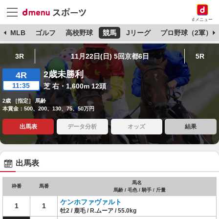
dメニュー
球
MLB
ゴルフ
高校野球
競馬
Jリーグ
プロ野球（2軍）
3R
11月22日(日) 5回京都6日
5R
2歳未勝利
4R
11:35
芝 右・1,600m 12頭
2歳 ［指定］ 馬齢
本賞金：500、200、130、75、50万円
出馬表
データ分析
オッズ
結果
出馬表
馬名
枠番
馬番
馬齢 / 毛色 / 騎手 / 斤量
ケンホファヴァルト
1
1
牡2 / 鹿毛 / R.ムーア / 55.0kg