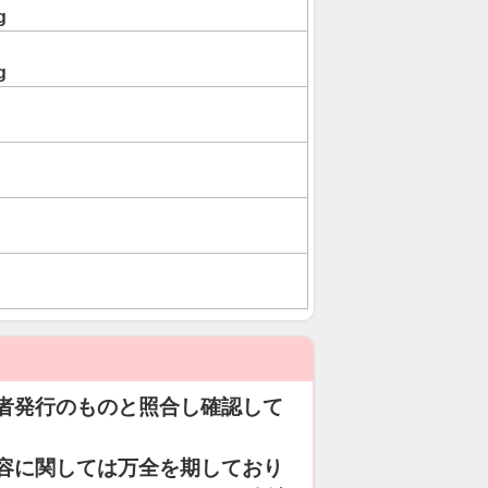
g
g
者発行のものと照合し確認して
容に関しては万全を期しており