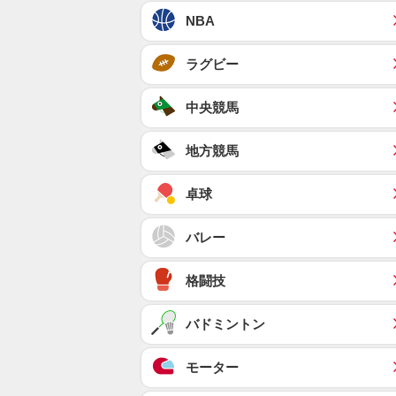
NBA
ラグビー
中央競馬
地方競馬
卓球
バレー
格闘技
バドミントン
モーター