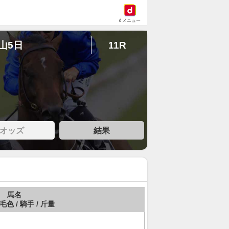
dメニュー
中山5日
11R
オッズ
結果
馬名
 毛色 / 騎手 / 斤量