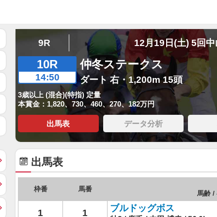
9R
12月19日(土) 5回
10R
仲冬ステークス
14:50
ダート 右・1,200m 15頭
3歳以上 (混合)(特指) 定量
本賞金：1,820、730、460、270、182万円
出馬表
データ分析
出馬表
枠番
馬番
馬齢 /
ブルドッグボス
1
1