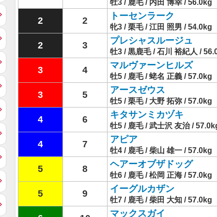
牡3 / 鹿毛 / 内田 博幸 / 56.0kg
トーセンラーク
2
2
牝3 / 栗毛 / 江田 照男 / 54.0kg
プレシャスルージュ
2
3
牡3 / 黒鹿毛 / 石川 裕紀人 / 56.
マルヴァーンヒルズ
3
4
牡5 / 鹿毛 / 蛯名 正義 / 57.0kg
アースゼウス
3
5
牡5 / 栗毛 / 大野 拓弥 / 57.0kg
キタサンミカヅキ
4
6
牡5 / 鹿毛 / 武士沢 友治 / 57.0k
アピア
4
7
牡4 / 鹿毛 / 柴山 雄一 / 57.0kg
ヘアーオブザドッグ
5
8
牡6 / 鹿毛 / 松岡 正海 / 57.0kg
イーグルカザン
5
9
牡7 / 鹿毛 / 柴田 大知 / 57.0kg
マックスガイ