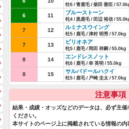
6
10
牡6 / 青鹿毛 / 柴田 善臣 / 57.0k
ブルーストーン
6
11
牝4 / 黒鹿毛 / 田辺 裕信 / 55.0k
ルミナスウイング
7
12
牡5 / 鹿毛 / 津村 明秀 / 57.0kg
ビリオネア
7
13
牝5 / 鹿毛 / 岡田 祥嗣 / 55.0kg
エンドレスノット
8
14
牝6 / 鹿毛 / 幸 英明 / 55.0kg
サルバドールハクイ
8
15
牡5 / 鹿毛 / 戸崎 圭太 / 57.0kg
注意事項
結果・成績・オッズなどのデータは、必ず主催
ください。
本サイトのページ上に掲載されている情報の内