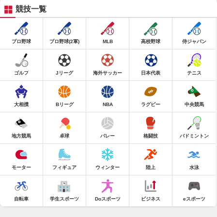
競技一覧
プロ野球
プロ野球(2軍)
MLB
高校野球
侍ジャパン
ゴルフ
Jリーグ
海外サッカー
日本代表
テニス
大相撲
Bリーグ
NBA
ラグビー
中央競馬
地方競馬
卓球
バレー
格闘技
バドミントン
モーター
フィギュア
ウィンター
陸上
水泳
自転車
学生スポーツ
Doスポーツ
ビジネス
eスポーツ