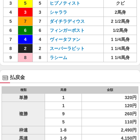
3
5
5
ヒプノティスト
クビ
4
3
3
シャララ
2馬身
5
7
7
ダイチラディウス
2 1/2馬身
6
6
6
フィンガーポスト
1/2馬身
7
4
4
ヴィータファン
1 1/4馬身
8
2
2
スーパーラビット
1 1/4馬身
9
8
8
ラシーム
1 1/4馬身
払戻金
種類
馬番
金額
単勝
1
320円
1
120円
複勝
9
260円
5
110円
枠連
1-8
2,490円
馬連
1-9
4,150円