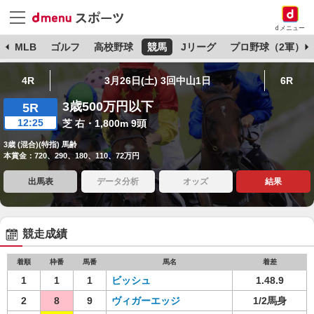
dメニュー
球
MLB
ゴルフ
高校野球
競馬
Jリーグ
プロ野球（2軍）
4R
3月26日(土) 3回中山1日
6R
3歳500万円以下
5R
12:25
芝 右・1,800m 9頭
3歳 (混合)(特指) 馬齢
本賞金：720、290、180、110、72万円
出馬表
データ分析
オッズ
結果
競走成績
着順
枠番
馬番
馬名
着差
1
1
1
ビッシュ
1.48.9
2
8
9
ヴィガーエッジ
1/2馬身