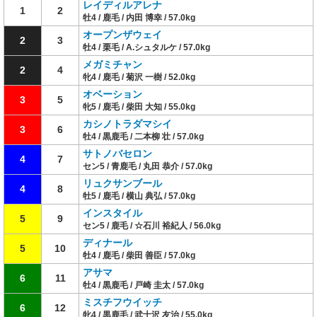
レイディルアレナ
1
2
牡4 / 鹿毛 / 内田 博幸 / 57.0kg
オープンザウェイ
2
3
牡4 / 栗毛 / A.シュタルケ / 57.0kg
メガミチャン
2
4
牝4 / 鹿毛 / 菊沢 一樹 / 52.0kg
オベーション
3
5
牝5 / 鹿毛 / 柴田 大知 / 55.0kg
カシノトラダマシイ
3
6
牡4 / 黒鹿毛 / 二本柳 壮 / 57.0kg
サトノバセロン
4
7
セン5 / 青鹿毛 / 丸田 恭介 / 57.0kg
リュクサンブール
4
8
牡5 / 鹿毛 / 横山 典弘 / 57.0kg
インスタイル
5
9
セン5 / 鹿毛 / ☆石川 裕紀人 / 56.0kg
ディナール
5
10
牡4 / 鹿毛 / 柴田 善臣 / 57.0kg
アサマ
6
11
牡4 / 黒鹿毛 / 戸崎 圭太 / 57.0kg
ミスチフウイッチ
6
12
牝4 / 黒鹿毛 / 武士沢 友治 / 55.0kg