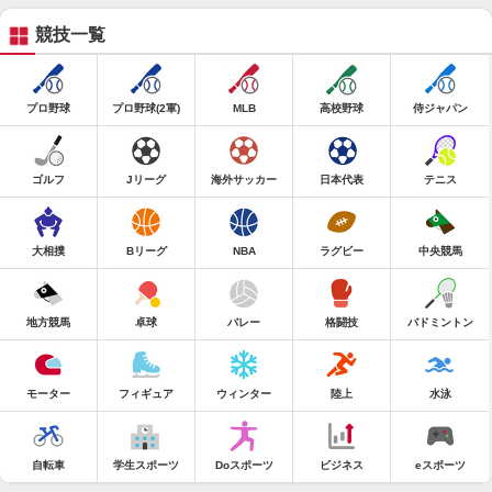
競技一覧
プロ野球
プロ野球(2軍)
MLB
高校野球
侍ジャパン
ゴルフ
Jリーグ
海外サッカー
日本代表
テニス
大相撲
Bリーグ
NBA
ラグビー
中央競馬
地方競馬
卓球
バレー
格闘技
バドミントン
モーター
フィギュア
ウィンター
陸上
水泳
自転車
学生スポーツ
Doスポーツ
ビジネス
eスポーツ