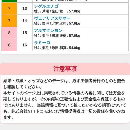
シゲルエチゴ
7
13
牡5 / 芦毛 / 柴山 雄一 / 57.0kg
ヴェアリアスサマー
7
14
牡5 / 栗毛 / 北村 宏司 / 57.0kg
アルマクレヨン
8
15
牡4 / 栗毛 / 勝浦 正樹 / 57.0kg
ラミーロ
8
16
牡4 / 栗毛 / 原田 和真 / 54.0kg
注意事項
結果・成績・オッズなどのデータは、必ず主催者発行のものと照合
し確認してください。
本サイトのページ上に掲載されている情報の内容に関しては万全を
期しておりますが、その内容の正確性および安全性を保証するもの
ではありません。 当該情報に基づいて被ったいかなる損害について
も、株式会社NTTドコモおよび情報提供者は一切の責任を負いかね
ます。