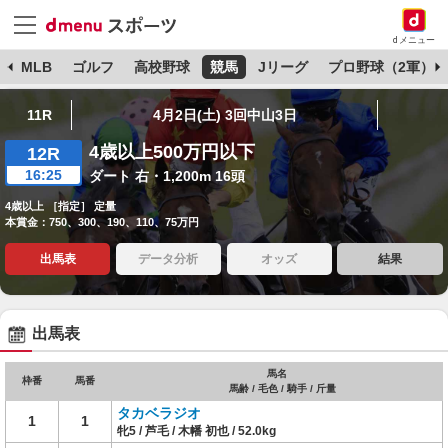
dメニュー
球
MLB
ゴルフ
高校野球
競馬
Jリーグ
プロ野球（2軍）
11R
4月2日(土) 3回中山3日
4歳以上500万円以下
12R
16:25
ダート 右・1,200m 16頭
4歳以上 ［指定］ 定量
本賞金：750、300、190、110、75万円
出馬表
データ分析
オッズ
結果
出馬表
馬名
枠番
馬番
馬齢 / 毛色 / 騎手 / 斤量
タカベラジオ
1
1
牝5 / 芦毛 / 木幡 初也 / 52.0kg