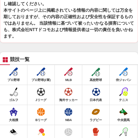
し確認してください。
本サイトのページ上に掲載されている情報の内容に関しては万全を
期しておりますが、その内容の正確性および安全性を保証するもの
ではありません。 当該情報に基づいて被ったいかなる損害について
も、株式会社NTTドコモおよび情報提供者は一切の責任を負いかね
ます。
競技一覧
プロ野球
プロ野球(2軍)
MLB
高校野球
侍ジャパン
ゴルフ
Jリーグ
海外サッカー
日本代表
テニス
大相撲
Bリーグ
NBA
ラグビー
中央競馬