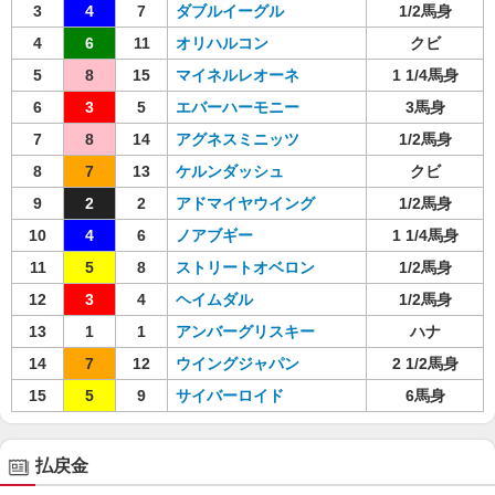
3
4
7
ダブルイーグル
1/2馬身
4
6
11
オリハルコン
クビ
5
8
15
マイネルレオーネ
1 1/4馬身
6
3
5
エバーハーモニー
3馬身
7
8
14
アグネスミニッツ
1/2馬身
8
7
13
ケルンダッシュ
クビ
9
2
2
アドマイヤウイング
1/2馬身
10
4
6
ノアブギー
1 1/4馬身
11
5
8
ストリートオベロン
1/2馬身
12
3
4
ヘイムダル
1/2馬身
13
1
1
アンバーグリスキー
ハナ
14
7
12
ウイングジャパン
2 1/2馬身
15
5
9
サイバーロイド
6馬身
払戻金