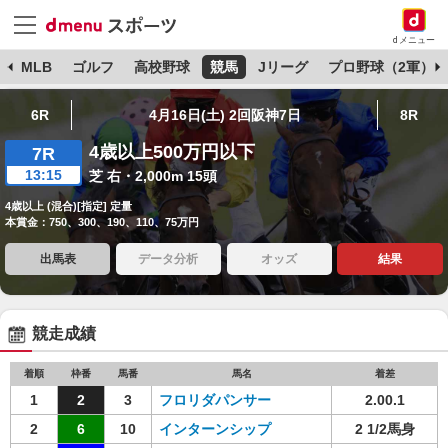
dメニュー
球
MLB
ゴルフ
高校野球
競馬
Jリーグ
プロ野球（2軍）
6R
4月16日(土) 2回阪神7日
8R
4歳以上500万円以下
7R
13:15
芝 右・2,000m 15頭
4歳以上 (混合)[指定] 定量
本賞金：750、300、190、110、75万円
出馬表
データ分析
オッズ
結果
競走成績
着順
枠番
馬番
馬名
着差
1
2
3
フロリダパンサー
2.00.1
2
6
10
インターンシップ
2 1/2馬身