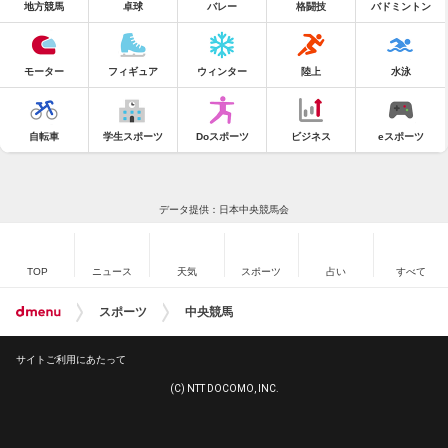
地方競馬
卓球
バレー
格闘技
バドミントン
モーター
フィギュア
ウィンター
陸上
水泳
自転車
学生スポーツ
Doスポーツ
ビジネス
eスポーツ
データ提供：日本中央競馬会
TOP
ニュース
天気
スポーツ
占い
すべて
スポーツ
中央競馬
サイトご利用にあたって
(C) NTT DOCOMO, INC.