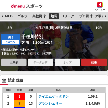
dメニュー
球
MLB
ゴルフ
高校野球
競馬
Jリーグ
プロ野球（2軍）
8R
4月17日(日) 2回阪神8日
10R
千種川特別
9R
14:15
芝 右・1,200m 16頭
4歳以上 (混合)[指定] ハンデ
本賞金：1,500、600、380、230、150万円
出馬表
データ分析
オッズ
結果
競走成績
着順
枠番
馬番
馬名
着差
1
3
5
テイエムゲッタドン
1.09.1
2
7
13
グランシェリー
1 1/4馬身