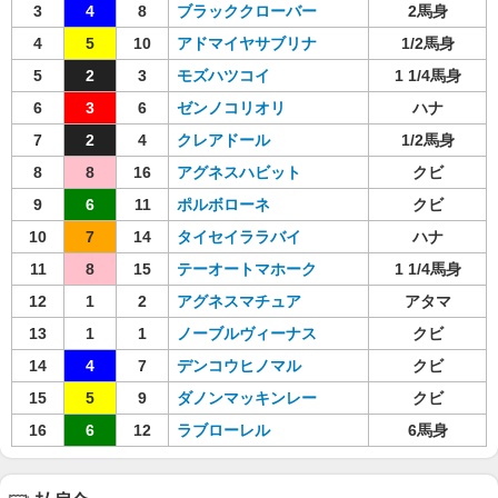
3
4
8
ブラッククローバー
2馬身
4
5
10
アドマイヤサブリナ
1/2馬身
5
2
3
モズハツコイ
1 1/4馬身
6
3
6
ゼンノコリオリ
ハナ
7
2
4
クレアドール
1/2馬身
8
8
16
アグネスハビット
クビ
9
6
11
ポルボローネ
クビ
10
7
14
タイセイララバイ
ハナ
11
8
15
テーオートマホーク
1 1/4馬身
12
1
2
アグネスマチュア
アタマ
13
1
1
ノーブルヴィーナス
クビ
14
4
7
デンコウヒノマル
クビ
15
5
9
ダノンマッキンレー
クビ
16
6
12
ラブローレル
6馬身