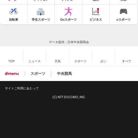
自転車
学生スポーツ
Doスポーツ
ビジネス
eスポーツ
データ提供：日本中央競馬会
TOP
ニュース
天気
スポーツ
占い
すべて
スポーツ
中央競馬
サイトご利用にあたって
(C) NTT DOCOMO, INC.