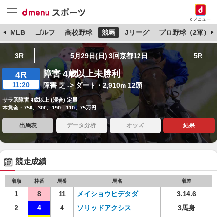
dメニュー
球
MLB
ゴルフ
高校野球
競馬
Jリーグ
プロ野球（2軍）
3R
5月29日(日) 3回京都12日
5R
障害 4歳以上未勝利
4R
11:20
障害 芝 -> ダート・2,910m 12頭
サラ系障害 4歳以上 (混合) 定量
本賞金：750、300、190、110、75万円
出馬表
データ分析
オッズ
結果
競走成績
着順
枠番
馬番
馬名
着差
1
8
11
メイショウヒデタダ
3.14.6
2
4
4
ソリッドアクシス
3馬身