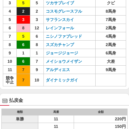
3
5
5
ツカサブレイブ
クビ
4
2
2
コスモグレースフル
8馬身
5
3
3
サフランスカイ
7馬身
6
8
12
レインフォール
2馬身
7
5
6
ニシノファブレッド
4馬身
8
6
8
スズカチャンプ
2馬身
9
1
1
ジョージジョージ
6馬身
10
6
7
メイショウメイザン
大差
11
7
9
アルディエス
9馬身
競争
7
10
ダイナミックガイ
中止
払戻金
種類
馬番
金額
単勝
11
220円
11
150円