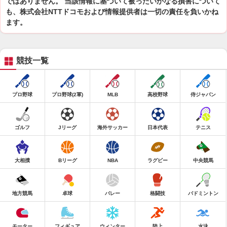
ではありません。 当該情報に基づいて被ったいかなる損害について
も、株式会社NTTドコモおよび情報提供者は一切の責任を負いかね
ます。
競技一覧
プロ野球
プロ野球(2軍)
MLB
高校野球
侍ジャパン
ゴルフ
Jリーグ
海外サッカー
日本代表
テニス
大相撲
Bリーグ
NBA
ラグビー
中央競馬
地方競馬
卓球
バレー
格闘技
バドミントン
モーター
フィギュア
ウィンター
陸上
水泳