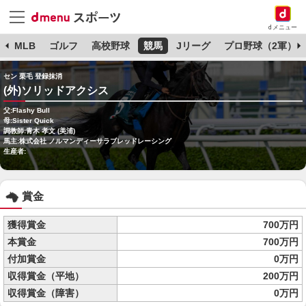
dメニュー
球
MLB
ゴルフ
高校野球
競馬
Jリーグ
プロ野球（2軍）
セン 栗毛 登録抹消
(外)ソリッドアクシス
父:Flashy Bull
母:Sister Quick
調教師:青木 孝文 (美浦)
馬主:株式会社 ノルマンディーサラブレッドレーシング
生産者:
賞金
獲得賞金
700万円
本賞金
700万円
付加賞金
0万円
収得賞金（平地）
200万円
収得賞金（障害）
0万円