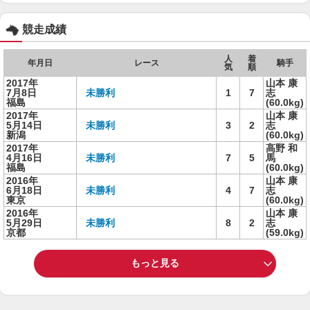
競走成績
人
着
年月日
レース
騎手
気
順
2017年
山本 康
7月8日
未勝利
1
7
志
福島
(60.0kg)
2017年
山本 康
5月14日
未勝利
3
2
志
新潟
(60.0kg)
2017年
高野 和
4月16日
未勝利
7
5
馬
福島
(60.0kg)
2016年
山本 康
6月18日
未勝利
4
7
志
東京
(60.0kg)
2016年
山本 康
5月29日
未勝利
8
2
志
京都
(59.0kg)
もっと見る