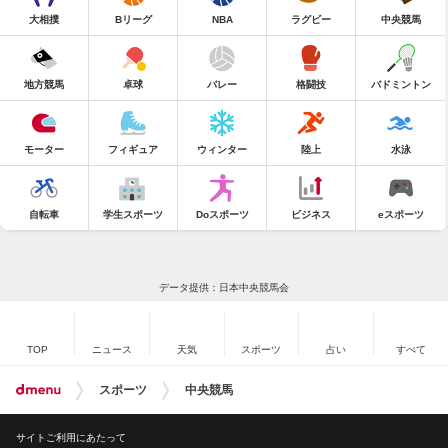
大相撲
Bリーグ
NBA
ラグビー
中央競馬
地方競馬
卓球
バレー
格闘技
バドミントン
モーター
フィギュア
ウィンター
陸上
水泳
自転車
学生スポーツ
Doスポーツ
ビジネス
eスポーツ
データ提供：日本中央競馬会
TOP
ニュース
天気
スポーツ
占い
すべて
スポーツ
中央競馬
サイトご利用にあたって