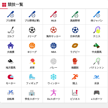
競技一覧
プロ野球
プロ野球(2軍)
MLB
高校野球
侍ジャパン
ゴルフ
Jリーグ
海外サッカー
日本代表
テニス
大相撲
Bリーグ
NBA
ラグビー
中央競馬
地方競馬
卓球
バレー
格闘技
バドミントン
モーター
フィギュア
ウィンター
陸上
水泳
自転車
学生スポーツ
Doスポーツ
ビジネス
eスポーツ