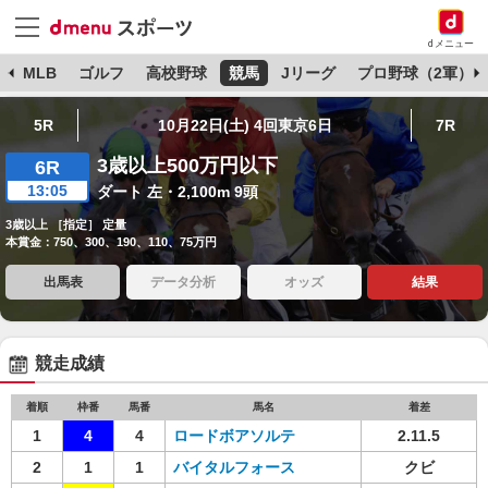
dメニュー
球
MLB
ゴルフ
高校野球
競馬
Jリーグ
プロ野球（2軍）
5R
10月22日(土) 4回東京6日
7R
3歳以上500万円以下
6R
13:05
ダート 左・2,100m 9頭
3歳以上 ［指定］ 定量
本賞金：750、300、190、110、75万円
出馬表
データ分析
オッズ
結果
競走成績
着順
枠番
馬番
馬名
着差
1
4
4
ロードボアソルテ
2.11.5
2
1
1
バイタルフォース
クビ