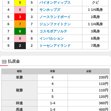
3
5
5
バイオンディップス
クビ
4
8
9
サンホッブズ
1 1/4馬身
5
3
3
ノースランドボーイ
2馬身
6
7
7
ジュンファイトクン
1 1/4馬身
7
6
6
コスモボアソルテ
3馬身
8
8
8
インパルション
6馬身
9
2
2
トーセンアイランド
7馬身
払戻金
種類
馬番
金額
単勝
4
230円
4
110円
複勝
1
110円
5
120円
枠連
1-4
380円
馬連
1-4
400円