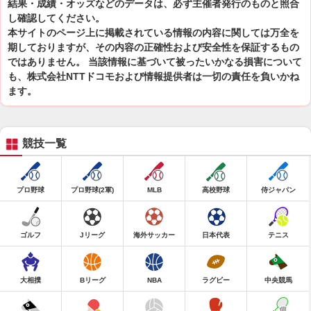
結果・成績・オッズなどのデータは、必ず主催者発行のものと照合
し確認してください。
本サイトのページ上に掲載されている情報の内容に関しては万全を
期しておりますが、その内容の正確性および安全性を保証するもの
ではありません。 当該情報に基づいて被ったいかなる損害について
も、株式会社NTTドコモおよび情報提供者は一切の責任を負いかね
ます。
競技一覧
プロ野球
プロ野球(2軍)
MLB
高校野球
侍ジャパン
ゴルフ
Jリーグ
海外サッカー
日本代表
テニス
大相撲
Bリーグ
NBA
ラグビー
中央競馬