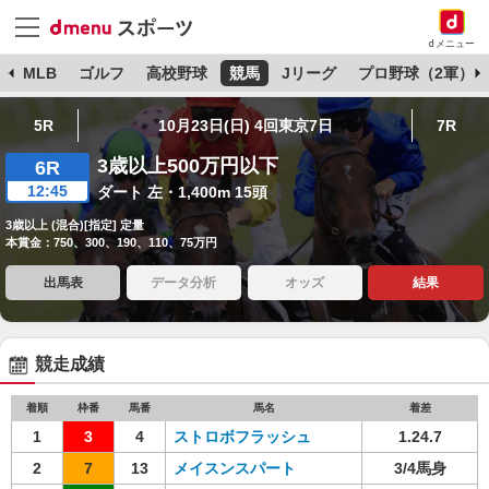
dメニュー
球
MLB
ゴルフ
高校野球
競馬
Jリーグ
プロ野球（2軍）
5R
10月23日(日) 4回東京7日
7R
3歳以上500万円以下
6R
12:45
ダート 左・1,400m 15頭
3歳以上 (混合)[指定] 定量
本賞金：750、300、190、110、75万円
出馬表
データ分析
オッズ
結果
競走成績
着順
枠番
馬番
馬名
着差
1
3
4
ストロボフラッシュ
1.24.7
2
7
13
メイスンスパート
3/4馬身