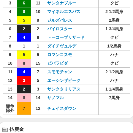
3
6
11
サンタナブルー
クビ
4
6
10
マイネルエスパス
2 1/2馬身
5
5
8
ジルズパレス
2馬身
6
2
2
パイロスター
1 3/4馬身
7
4
6
トーコーブリザード
クビ
8
1
1
ダイチヴュルデ
1/2馬身
9
5
9
ロマンコスモ
ハナ
10
8
15
ビバラビダ
クビ
11
4
7
スモモチャン
2 1/2馬身
12
3
5
エーシンザピーク
ハナ
13
2
3
サンクタリリアス
1 1/4馬身
14
8
14
サノマル
7馬身
競争
7
12
チェイスダウン
除外
払戻金