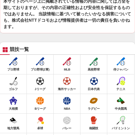
本サイトのページ上に掲載されている情報の内容に関しては万全を
期しておりますが、その内容の正確性および安全性を保証するもの
ではありません。 当該情報に基づいて被ったいかなる損害について
も、株式会社NTTドコモおよび情報提供者は一切の責任を負いかね
ます。
競技一覧
プロ野球
プロ野球(2軍)
MLB
高校野球
侍ジャパン
ゴルフ
Jリーグ
海外サッカー
日本代表
テニス
大相撲
Bリーグ
NBA
ラグビー
中央競馬
地方競馬
卓球
バレー
格闘技
バドミントン