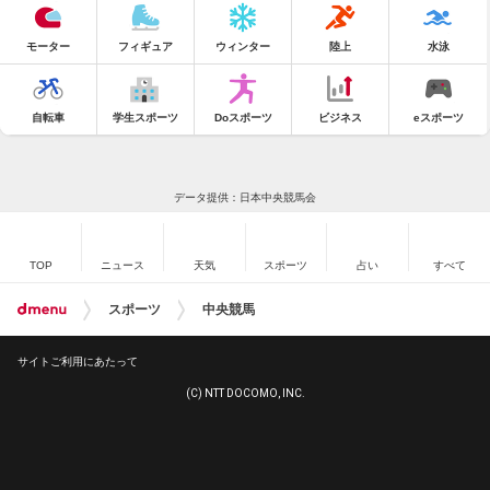
モーター
フィギュア
ウィンター
陸上
水泳
自転車
学生スポーツ
Doスポーツ
ビジネス
eスポーツ
データ提供：日本中央競馬会
TOP
ニュース
天気
スポーツ
占い
すべて
スポーツ
中央競馬
サイトご利用にあたって
(C) NTT DOCOMO, INC.