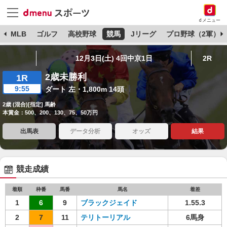
dメニュー
球
MLB
ゴルフ
高校野球
競馬
Jリーグ
プロ野球（2軍）
12月3日(土) 4回中京1日
2R
2歳未勝利
1R
9:55
ダート 左・1,800m 14頭
2歳 (混合)[指定] 馬齢
本賞金：500、200、130、75、50万円
出馬表
データ分析
オッズ
結果
競走成績
着順
枠番
馬番
馬名
着差
1
6
9
ブラックジェイド
1.55.3
2
7
11
テリトーリアル
6馬身