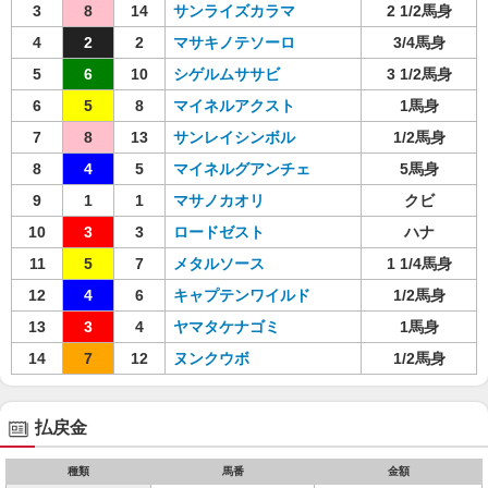
3
8
14
サンライズカラマ
2 1/2馬身
4
2
2
マサキノテソーロ
3/4馬身
5
6
10
シゲルムササビ
3 1/2馬身
6
5
8
マイネルアクスト
1馬身
7
8
13
サンレイシンボル
1/2馬身
8
4
5
マイネルグアンチェ
5馬身
9
1
1
マサノカオリ
クビ
10
3
3
ロードゼスト
ハナ
11
5
7
メタルソース
1 1/4馬身
12
4
6
キャプテンワイルド
1/2馬身
13
3
4
ヤマタケナゴミ
1馬身
14
7
12
ヌンクウボ
1/2馬身
払戻金
種類
馬番
金額