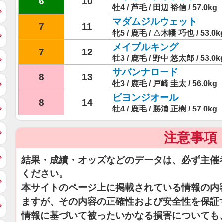
6
10
牡4 / 芦毛 / 田辺 裕信 / 57.0kg
マダムジルウェット
7
11
牝5 / 鹿毛 / △木幡 巧也 / 53.0k
メイプルキング
7
12
牡3 / 鹿毛 / 野中 悠太郎 / 53.0k
サバンナロード
8
13
牡3 / 鹿毛 / 戸崎 圭太 / 56.0kg
ビヨンジオール
8
14
牡4 / 鹿毛 / 勝浦 正樹 / 57.0kg
注意事項
結果・成績・オッズなどのデータは、必ず主催
ください。
本サイトのページ上に掲載されている情報の内
ますが、その内容の正確性および安全性を保証
情報に基づいて被ったいかなる損害についても