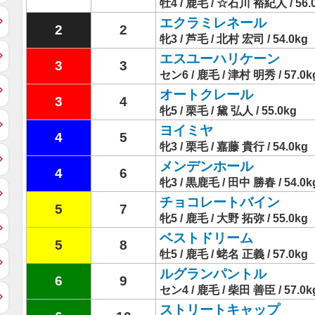
牡4 / 鹿毛 / ☆石川 裕紀人 / 56.
エクラミレネール
2
2
牝3 / 芦毛 / 北村 宏司 / 54.0kg
エスユーハリケーン
3
3
セン6 / 鹿毛 / 津村 明秀 / 57.0k
オートクレール
3
4
牝5 / 栗毛 / 黛 弘人 / 55.0kg
ヨイミヤ
4
5
牝3 / 栗毛 / 嘉藤 貴行 / 54.0kg
メンデンホール
4
6
牝3 / 黒鹿毛 / 田中 勝春 / 54.0k
チョコレートバイン
5
7
牝5 / 鹿毛 / 大野 拓弥 / 55.0kg
ベストドリーム
5
8
牡5 / 鹿毛 / 蛯名 正義 / 57.0kg
ルグランパントル
6
9
セン4 / 鹿毛 / 柴田 善臣 / 57.0k
ストリートキャップ