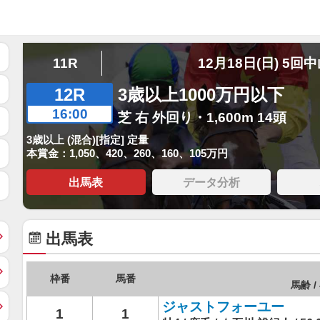
11R
12月18日(日) 5回
12R
3歳以上1000万円以下
16:00
芝 右 外回り・1,600m 14頭
3歳以上 (混合)[指定] 定量
本賞金：1,050、420、260、160、105万円
出馬表
データ分析
出馬表
枠番
馬番
馬齢 /
ジャストフォーユー
1
1