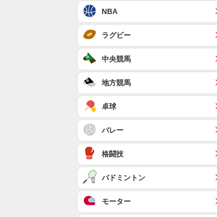
NBA
ラグビー
中央競馬
地方競馬
卓球
バレー
格闘技
バドミントン
モーター