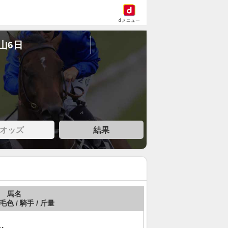
dメニュー
中山6日
オッズ
結果
馬名
 毛色 / 騎手 / 斤量