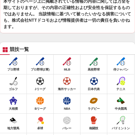
本サイトのページ上に掲載されている情報の内容に関しては万全を
期しておりますが、その内容の正確性および安全性を保証するもの
ではありません。 当該情報に基づいて被ったいかなる損害について
も、株式会社NTTドコモおよび情報提供者は一切の責任を負いかね
ます。
競技一覧
プロ野球
プロ野球(2軍)
MLB
高校野球
侍ジャパン
ゴルフ
Jリーグ
海外サッカー
日本代表
テニス
大相撲
Bリーグ
NBA
ラグビー
中央競馬
地方競馬
卓球
バレー
格闘技
バドミントン