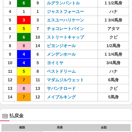
3
6
9
ルグランパントル
1 1/2馬身
4
1
1
ジャストフォーユー
ハナ
5
3
3
エスユーハリケーン
1 3/4馬身
6
5
7
チョコレートバイン
アタマ
7
6
10
ストリートキャップ
クビ
8
8
14
ビヨンジオール
1/2馬身
9
4
6
メンデンホール
1 1/4馬身
10
4
5
ヨイミヤ
3/4馬身
11
5
8
ベストドリーム
ハナ
12
7
11
マダムジルウェット
6馬身
13
8
13
サバンナロード
クビ
14
7
12
メイプルキング
5馬身
払戻金
種類
馬番
金額