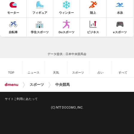
モーター
フィギュア
ウィンター
陸上
水泳
自転車
学生スポーツ
Doスポーツ
ビジネス
eスポーツ
データ提供：日本中央競馬会
TOP
ニュース
天気
スポーツ
占い
すべて
スポーツ
中央競馬
サイトご利用にあたって
(C) NTT DOCOMO, INC.