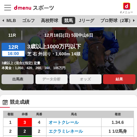
dメニュー
球
MLB
ゴルフ
高校野球
競馬
Jリーグ
プロ野球（2軍）
11R
12月18日(日) 5回中山6日
3歳以上1000万円以下
12R
16:00
芝 右 外回り・1,600m 14頭
3歳以上 (混合)[指定] 定量
本賞金：1,050、420、260、160、105万円
出馬表
データ分析
オッズ
結果
競走成績
着順
枠番
馬番
馬名
着差
1
3
4
オートクレール
1.34.6
2
2
2
エクラミレネール
1 1/2馬身