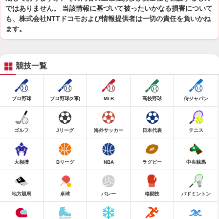
ではありません。 当該情報に基づいて被ったいかなる損害について
も、株式会社NTTドコモおよび情報提供者は一切の責任を負いかね
ます。
競技一覧
プロ野球
プロ野球(2軍)
MLB
高校野球
侍ジャパン
ゴルフ
Jリーグ
海外サッカー
日本代表
テニス
大相撲
Bリーグ
NBA
ラグビー
中央競馬
地方競馬
卓球
バレー
格闘技
バドミントン