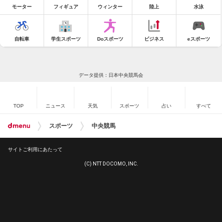
モーター
フィギュア
ウィンター
陸上
水泳
自転車
学生スポーツ
Doスポーツ
ビジネス
eスポーツ
データ提供：日本中央競馬会
TOP
ニュース
天気
スポーツ
占い
すべて
スポーツ
中央競馬
サイトご利用にあたって
(C) NTT DOCOMO, INC.