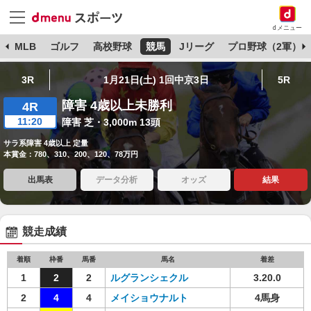
dメニュー
球
MLB
ゴルフ
高校野球
競馬
Jリーグ
プロ野球（2軍）
3R
1月21日(土) 1回中京3日
5R
障害 4歳以上未勝利
4R
11:20
障害 芝・3,000m 13頭
サラ系障害 4歳以上 定量
本賞金：780、310、200、120、78万円
出馬表
データ分析
オッズ
結果
競走成績
着順
枠番
馬番
馬名
着差
1
2
2
ルグランシェクル
3.20.0
2
4
4
メイショウナルト
4馬身