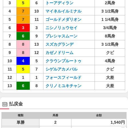
3
5
6
トーアディラン
2馬身
4
7
10
マイネルイルミナル
3 1/2馬身
5
7
11
ゴールドメダリオン
1 1/4馬身
6
3
3
ニシノリュウセイ
3/4馬身
7
6
9
プレシャスムーン
8馬身
8
8
13
スズカグランデ
3 1/2馬身
9
8
12
カゼノドリーム
クビ
10
4
5
クラウンプルートゥ
4馬身
11
5
7
シゲルアカメバル
クビ
12
1
1
フォースフィールド
大差
13
6
8
クリノミユキチャン
大差
払戻金
種類
馬番
金額
単勝
2
1,540円